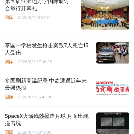
第五届亚洲地方学国际研讨
会举行开幕礼
国际
2026/8/7 10:37:31
泰国一学校发生枪击案致7人死亡15
人受伤
国际
2026/8/7 07:36:35
多国刷新高温纪录 中欧遭遇近年来
最强热浪
国际
2026/8/7 06:40:00
SpaceX火箭残骸撞击月球 月面出现
撞击坑
国际
2026/8/7 06:18:00