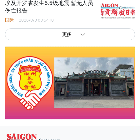
埃及开罗省发生5.5级地震 暂无人员
伤亡报告
国际
2026/8/3 03:54:10
更多
西贡解放报网版权所有
由越南新闻与传播部所属报刊局于2023年09月06日 签发第26/GP-CBC号许可
证
总编辑
: 阮克文
副总编辑
: 阮玉英、范文长、裴氏红霜、张德义、范氏云英、杨文光、阮德显、
阮克强、陈嘉宝