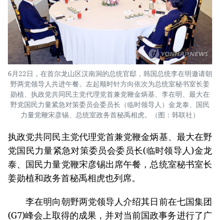
6月22日，在首尔龙山区汉南洞的总统官邸，韩国总统李在明邀请朝
野两党领导人共进午餐。左起顺时针方向依次为总统室秘书室长姜
勋植、执政党共同民主党代理党首兼党鞭金炳基、李在明、最大在
野党国民力量紧急对策委员会委员长（临时领导人）金龙泰、国民
力量党鞭宋彦锡、总统室政务首秘禹相虎。（图：韩联社）
执政党共同民主党代理党首兼党鞭金炳基、最大在野
党国民力量紧急对策委员会委员长(临时领导人)金龙
泰、国民力量党鞭宋彦锡出席午餐，总统室秘书室长
姜勋植和政务首秘禹相虎也列席。
李在明向朝野两党领导人介绍其日前在七国集团
(G7)峰会上取得的成果，并对当前国政事务进行了广