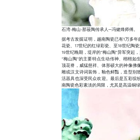
石湾-梅山-那莜陶传承人─冯健烽师傅。
据考古发掘证明，越南陶瓷已有1万多年
花瓷、17世纪的红绿彩瓷、至18世纪陶
19世纪晚期，堤岸的“梅山陶”异军突起
“梅山陶”的主要特点生动传神、栩栩如
顶花脊，威猛慈祥、体形硕大的神像佛
雕或汉文诗词装饰，釉色鲜豔，造型别
活器具也深受民众欢迎。最后是五彩缤
南陶瓷色彩素淡的局限，尤其是高温铜