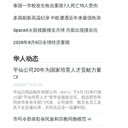
泰国一学校发生枪击案致7人死亡15人受伤
多国刷新高温纪录 中欧遭遇近年来最强热浪
SpaceX火箭残骸撞击月球 月面出现撞击坑
2026年8月6日全球经济要闻
华人动态
平仙公司20年为国家培育人才贡献力量
2026/8/7 11:20:00
平仙日用品制作有限公司（Biti's）于8月7日举行第
20届“平仙培育人才”奖学金颁发仪式。胡志明市和
同奈市各有关部门代表、公司领导、数百名员工及
其子女应邀出席，共同见证这一温馨时刻。
市司令部表彰各民族和宗教同胞模范