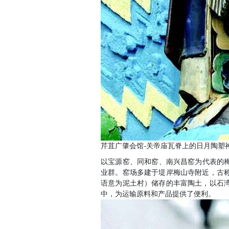
芹苴广肇会馆-关帝庙瓦脊上的日月陶塑
以宝源窑、同和窑、南兴昌窑为代表的梅
业群。窑场多建于堤岸梅山寺附近，古
语意为泥土村）储存的丰富陶土，以石
中，为运输原料和产品提供了便利。