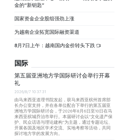
金的“新钥匙”
国家资金企业股组强劲上涨
为越南企业拓宽国际融资渠道
8月7日上午：越南国内金价转头下跌
国际
第五届亚洲地方学国际研讨会举行开幕
礼
2026/8/7 10:37:31
由马来西亚道理书院发起，获马来西亚槟州首席部
长办公室支持，并在各单位配合下举行的第五届亚
洲地方学国际研讨会，于2026年8月6日至10日在马
来西亚槟城乔治市举行。本届研讨会以“文化遗产保
护、民众话语与理论建构”为主题，通过专题论坛、
开展各国及地区学术交流、实地考察等活动，共同
探讨地方学的发展方向。