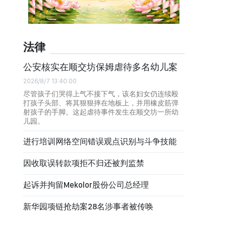
法律
公安核实在顺交坊保姆虐待多名幼儿案
2026/8/7 13:40:00
尽管孩子们哭得上气不接下气，该名妇女仍连续殴
打孩子头部、将其狠狠摔在地板上，并用橡皮筋弹
射孩子的手脚。这起虐待事件发生在顺交坊一所幼
儿园。
进行培训网络空间错误观点识别与斗争技能
因收取误转款项拒不归还被判监禁
起诉并拘留Mekolor股份公司总经理
新华园项链抢劫案28名涉事者被传唤