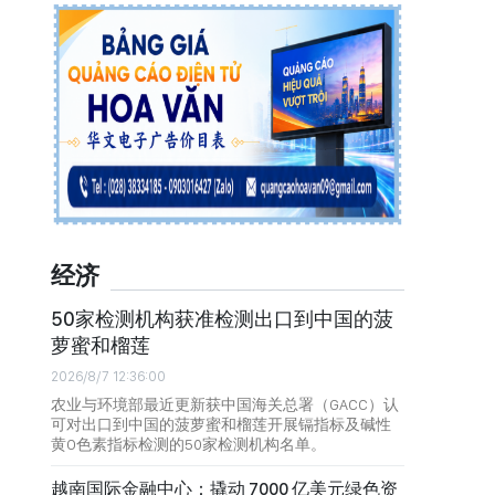
经济
50家检测机构获准检测出口到中国的菠
萝蜜和榴莲
2026/8/7 12:36:00
农业与环境部最近更新获中国海关总署（GACC）认
可对出口到中国的菠萝蜜和榴莲开展镉指标及碱性
黄O色素指标检测的50家检测机构名单。
越南国际金融中心：撬动 7000 亿美元绿色资