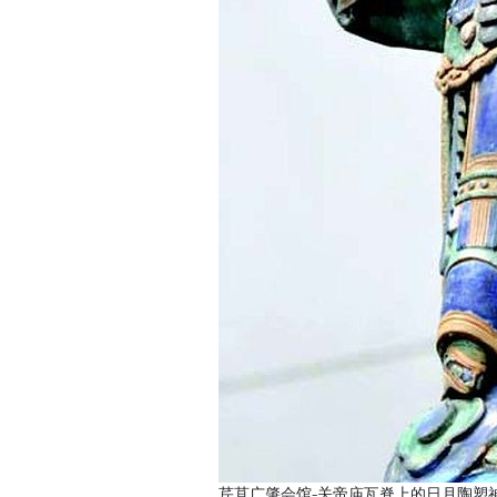
芹苴广肇会馆-关帝庙瓦脊上的日月陶塑