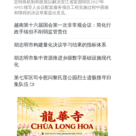
定特殊机制和政策以解决安江省富国特区2027年
APEC领导人会议配套服务项目工程实施过程中困难
和障碍的决议草案提出意见。
越南第十六届国会第一次非常规会议：简化行
政手续但不削弱监管责任
胡志明市构建量化决议学习结果的指标体系
胡志明市集中资源推进乡级数字基础设施现代
化
第七军区司令慰问黎氏莲公园烈士遗骸搜寻归
集队伍