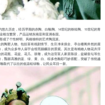
的悠久历史，经历早期的赤陶、白釉陶、14世纪的铁绘陶、15世纪的青
瓷业相当繁荣，产品运销东南亚和亚洲各国。
，形成了个性鲜明、风格独特的艺术陶流派。
生的陶塑人物。包括富有戏剧情节、生旦净末俱全、亭台楼阁井然的屋
像，成为众多华人庙宇会馆亮丽瞩目的景观。其次是有精緻人物花卉浮
致的花瓶、花盆、花几、鼓墩，成为达官富人家居陈设，盆罐壶坛等生
纷，豔丽高雅的蓝、绿、黄、白、棕多色釉彩巧妙搭配，突破了传统越
绿釉取代了以往的低温铅绿釉，让民众耳目一新。