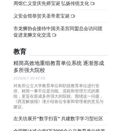
周馆仁义堂庆先师宝诞 弘扬传统文化
义安会馆恭贺关圣帝君宝诞
市龙狮协会接待中国关圣宫同盟总会访问团
促进龙狮文化交流
教育
精简高效地重组教育单位系统 逐渐形成
多所强大院校
2026/8/7 05:42:00
对各所公立大学教育单位和职技教育单位进行安
排、精简一事不仅是功能、流程和管理方式的重
组，更旨在形成多所强大的院校。围绕这一问题，
《西贡解放报》谨介绍各位专家和管理者的意见与
建议。
左关坊展开“数字扫盲” 共建数字学习型社区