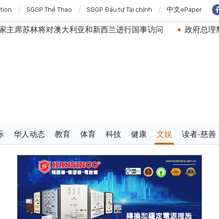
ition
SGGP Thể Thao
SGGP Đầu tư Tài chính
中文ePaper
利亚和新西兰进行国事访问
政府总理黎明兴：网络安全必须
际
华人动态
教育
体育
科技
健康
文娱
读者-慈善