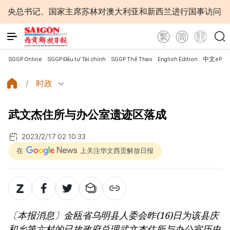
总书记、国家主席苏林对澳大利亚和新西兰进行国事访问
为
SGGP Online
SGGP Đầu tư Tài chính
SGGP Thể Thao
English Edition
中文ePap
时政
武文杰住所与办公室遗迹区落成
2023/2/17 02:10:33
在
上关注华文西贡解放日报
〔本报消息〕金瓯省乌明县人委会昨(16)日为该县庆
和乡第六村的已故政府总理武文杰住所与办公室历史