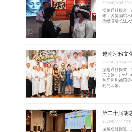
2026/8/8 05:30:
据越通社报道，
来，各博物馆不
为经济增长注入
越南河粉文
2026/8/8 03:46:1
据越通社报道，在
广之旅”（Phở C
匈牙利和德国等
刻的印象。
第二十届胡
2026/8/7 14:40:0
据越通社报道，第