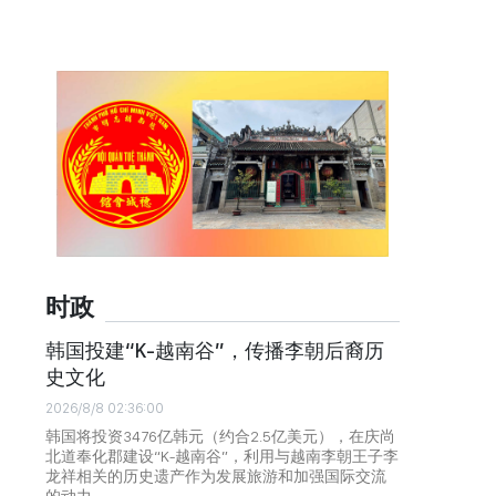
时政
韩国投建“K-越南谷”，传播李朝后裔历
史文化
2026/8/8 02:36:00
韩国将投资3476亿韩元（约合2.5亿美元），在庆尚
北道奉化郡建设“K-越南谷”，利用与越南李朝王子李
龙祥相关的历史遗产作为发展旅游和加强国际交流
的动力。