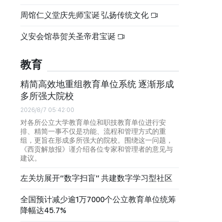
周馆仁义堂庆先师宝诞 弘扬传统文化
义安会馆恭贺关圣帝君宝诞
教育
精简高效地重组教育单位系统 逐渐形成
多所强大院校
2026/8/7 05:42:00
对各所公立大学教育单位和职技教育单位进行安
排、精简一事不仅是功能、流程和管理方式的重
组，更旨在形成多所强大的院校。围绕这一问题，
《西贡解放报》谨介绍各位专家和管理者的意见与
建议。
左关坊展开“数字扫盲” 共建数字学习型社区
全国预计减少逾1万7000个公立教育单位统筹
降幅达45.7%