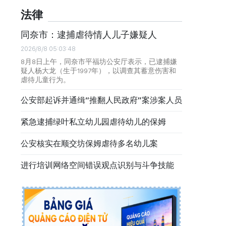
法律
同奈市：逮捕虐待情人儿子嫌疑人
2026/8/8 05:03:48
8月8日上午，同奈市平福坊公安厅表示，已逮捕嫌
疑人杨大龙（生于1997年），以调查其蓄意伤害和
虐待儿童行为。
公安部起诉并通缉“推翻人民政府”案涉案人员
紧急逮捕绿叶私立幼儿园虐待幼儿的保姆
公安核实在顺交坊保姆虐待多名幼儿案
进行培训网络空间错误观点识别与斗争技能