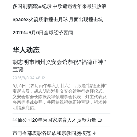
多国刷新高温纪录 中欧遭遇近年来最强热浪
SpaceX火箭残骸撞击月球 月面出现撞击坑
2026年8月6日全球经济要闻
华人动态
胡志明市潮州义安会馆恭祝“福德正神”
宝诞
2026/8/8 04:48:12
8月8日（农历丙午年六月廿六），欣逢“福德正神”
宝诞吉辰，胡志明市潮州义安会馆举行参拜仪式。
义安会馆会长陈振炎率领理事会代表、灯主代表及
乡亲等虔诚参拜，共同恭祝福德正神宝诞，祈求神
明福庥庇佑。
平仙公司20年为国家培育人才贡献力量
市司令部表彰各民族和宗教同胞模范