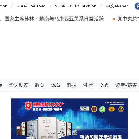
ition
SGGP Thể Thao
SGGP Đầu tư Tài chính
中文ePaper
林：越南与马来西亚关系日益活跃
党中央总书记、国家主
际
华人动态
教育
体育
科技
健康
文娱
读者-慈善