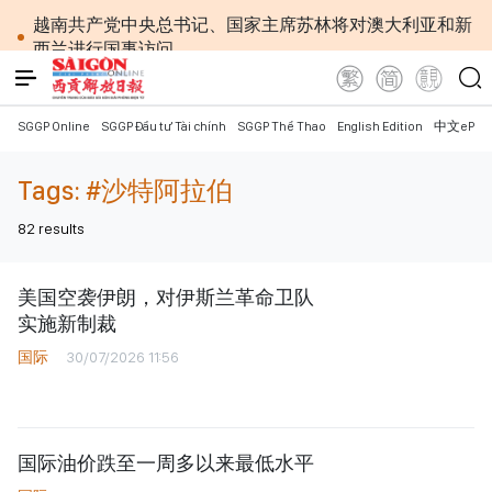
越南共产党中央总书记、国家主席苏林将对澳大利亚和新
西兰进行国事访问
政府总理黎明兴：网络安全必须做到“维护系统”与
“保护人员”紧密结合
越南政府总理黎明兴会见马来西亚国防部长
SGGP Online
SGGP Đầu tư Tài chính
SGGP Thể Thao
English Edition
中文ePap
党中央总书记、国家主席苏林：越南与马来西亚关系
日益活跃
Tags:
#沙特阿拉伯
党中央总书记、国家主席苏林：建设一部科学严谨、
简明精炼、便于执行且具有长远生命力的党章
82
results
苏林总书记、国家主席会见东盟国家驻河内使节：共
同建设团结、自强的东盟共同体
越南国会常务委员会会议：提交国会审议通过设立广
美国空袭伊朗，对伊斯兰革命卫队
宁市和北宁市《决议》
实施新制裁
政府总理黎明兴：外交部门为构建有利于发展的对外
国际
30/07/2026 11:56
格局作出贡献
越南第十六届国会第一次非常规会议：主动防范传统
与非传统安全威胁
越南第十六届国会第一次非常规会议：健全与新组织
架构模式相适应的乡级军事指挥部
国际油价跌至一周多以来最低水平
越南政府总理黎明兴：抓紧完善落实党中央三中全会