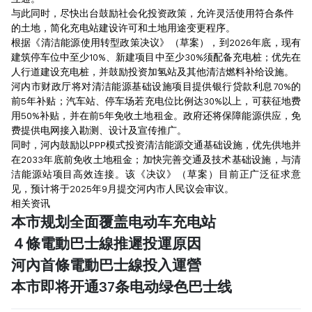
与此同时，尽快出台鼓励社会化投资政策，允许灵活使用符合条件
的土地，简化充电站建设许可和土地用途变更程序。
根据《清洁能源使用转型政策决议》（草案），到2026年底，现有
建筑停车位中至少10%、新建项目中至少30%须配备充电桩；优先在
人行道建设充电桩，并鼓励投资加氢站及其他清洁燃料补给设施。
河内市财政厅将对清洁能源基础设施项目提供银行贷款利息70%的
前5年补贴；汽车站、停车场若充电位比例达30%以上，可获征地费
用50%补贴，并在前5年免收土地租金。政府还将保障能源供应，免
费提供电网接入勘测、设计及宣传推广。
同时，河内鼓励以PPP模式投资清洁能源交通基础设施，优先供地并
在2033年底前免收土地租金；加快完善交通及技术基础设施，与清
洁能源站项目高效连接。该《决议》（草案）目前正广泛征求意
见，预计将于2025年9月提交河内市人民议会审议。
相关资讯
本市规划全面覆盖电动车充电站
４條電動巴士線推遲投運原因
河內首條電動巴士線投入運營
本市即将开通37条电动绿色巴士线