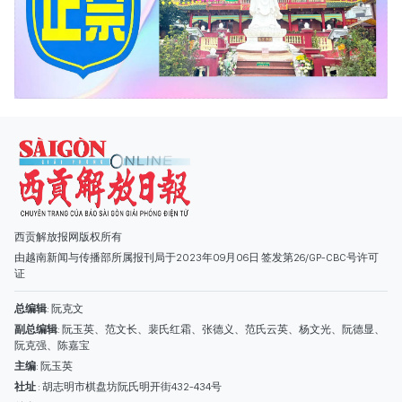
西贡解放报网版权所有
由越南新闻与传播部所属报刊局于2023年09月06日 签发第26/GP-CBC号许可
证
总编辑
: 阮克文
副总编辑
: 阮玉英、范文长、裴氏红霜、张德义、范氏云英、杨文光、阮德显、
阮克强、陈嘉宝
主编
: 阮玉英
社址
: 胡志明市棋盘坊阮氏明开街432-434号
总台
: (028) 39294091 - 转 060
热线
: 096.558.1888
编辑部
: (028) 39294092 - 转 060
电子信箱
: hoavan@sggp.org.vn; quangcaohoavan09@gmail.com
广告部
(028) 38334185
quangcaohoavan09@gmail.com;