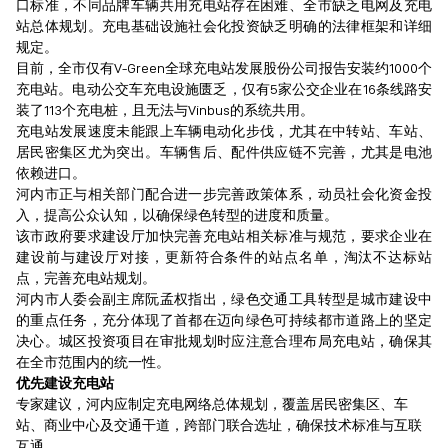
口标准，不同品牌车辆共用充电站存在困难、全市缺乏电网及充电
站总体规划。充电基础设施社会化投资缺乏明确的法律框架和详细
规定。
目前，全市仅有V-Green全球充电站发展股份公司报告安装约1000个
充电站。电动公交车充电设施匮乏，仅有5家公交企业在16条线路安
装了113个充电桩，且无法与Vinbus的系统共用。
充电站发展速度未能跟上车辆电动化步伐，尤其在中转站、车站、
居民密集区尤为突出。车辆售后、配件供应链不完善，尤其是电池
依赖进口。
河内市正与相关部门配合进一步完善政策体系，动员社会化资金投
入，提高公众认知，以确保绿色转型的进度和质量。
该市政府要求建设厅加快完善充电站相关标准与规范，要求企业在
建设前与建设厅对接，更新符合条件的站点名单，淘汰不达标站
点，完善充电站规划。
河内市人委会副主席阮孟权指出，绿色交通工具转型是城市建设中
的重点任务，充分体现了首都在迈向绿色可持续都市道路上的坚定
决心。城区投资项目在审批规划时应注意合理布局充电站，确保其
在全市范围内的统一性。
优先建设充电站
专家建议，河内应制定充电网络总体规划，覆盖居民密集区、车
站、商业中心及交通干道，跨部门联合选址，确保技术标准与互联
互通。