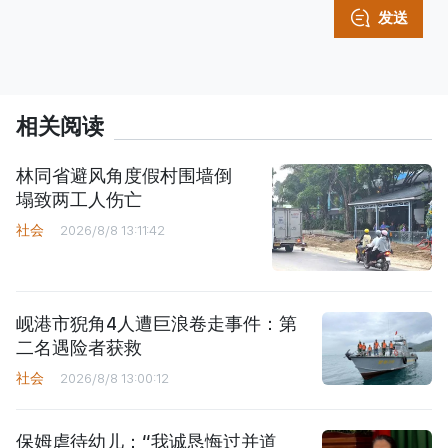
发送
相关阅读
林同省避风角度假村围墙倒
塌致两工人伤亡
社会
2026/8/8 13:11:42
岘港市猊角4人遭巨浪卷走事件：第
二名遇险者获救
社会
2026/8/8 13:00:12
保姆虐待幼儿：“我诚恳悔过并道