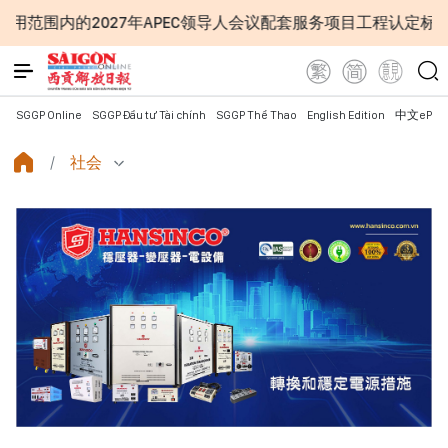
年APEC领导人会议配套服务项目工程认定标准
越南第十六
SGGP Online
SGGP Đầu tư Tài chính
SGGP Thể Thao
English Edition
中文ePap
社会