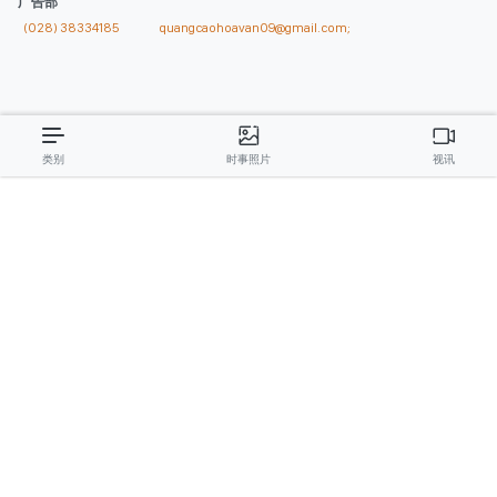
副总编辑
: 阮玉英、范文长、裴氏红霜、张德义、范氏云英、杨文光、阮德显、
阮克强、陈嘉宝
主编
: 阮玉英
社址
: 胡志明市棋盘坊阮氏明开街432-434号
总台
: (028) 39294091 - 转 060
热线
: 096.558.1888
编辑部
: (028) 39294092 - 转 060
电子信箱
: hoavan@sggp.org.vn; quangcaohoavan09@gmail.com
广告部
(028) 38334185
quangcaohoavan09@gmail.com;
类别
时事照片
视讯