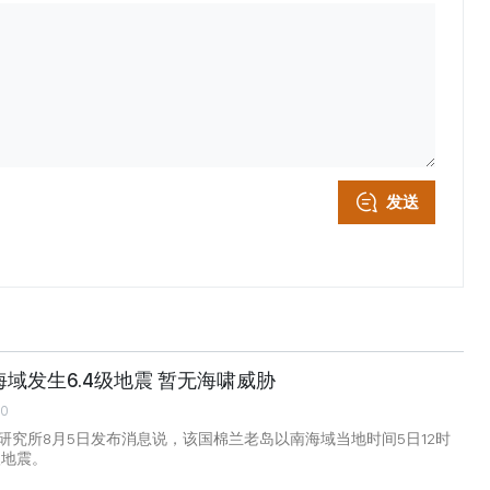
发送
域发生6.4级地震 暂无海啸威胁
00
研究所8月5日发布消息说，该国棉兰老岛以南海域当地时间5日12时
级地震。