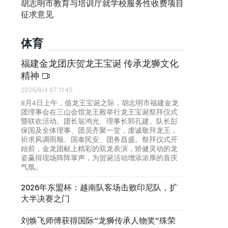
胡志明市教育与培训厅就学校服务性收费项目
征求意见
体育
福建金龙团庆贺龙王宝诞 传承龙狮文化
精神
2026/8/4 07:11:45
8月4日上午，值龙王宝诞之际，胡志明市福建金龙
团理事会在三山会馆龙王殿举行龙王宝诞祭拜仪式
暨联欢活动。团长翁鸿光、理事长郭孔建、队长彭
保国及全体理事、团员齐聚一堂，虔诚敬拜龙王，
祈求风调雨顺、国泰民安、团务昌盛。祭拜仪式开
始前，金龙团献上精彩的双龙表演，矫健灵动的龙
姿赢得现场阵阵掌声，为贺诞活动增添浓厚的喜庆
气氛。
2026年东盟杯：越南队客场击败印尼队，扩
大半决赛之门
刘焕飞师傅获得国际“龙狮传承人物奖”殊荣