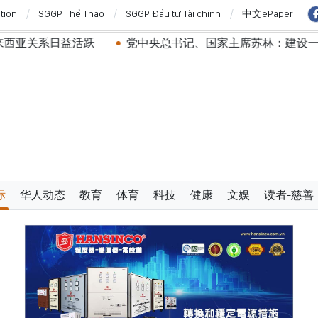
ition
SGGP Thể Thao
SGGP Đầu tư Tài chính
中文ePaper
益活跃
党中央总书记、国家主席苏林：建设一部科学严谨、
际
华人动态
教育
体育
科技
健康
文娱
读者-慈善