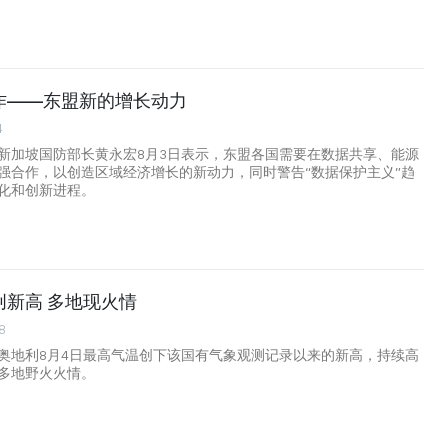
作——东盟新的增长动力
4
新加坡国防部长黄永宏8月3日表示，东盟各国需要在数据共享、能源
强合作，以创造区域经济增长的新动力，同时警告“数据保护主义”趋
化和创新进程。
创新高 多地现火情
8
奥地利8月4日最高气温创下该国有气象观测记录以来的新高，持续高
多地野火火情。