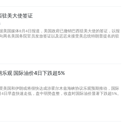
西驻美大使签证
5
据美国媒体8月4日报道，美国政府已撤销巴西驻美大使的签证，以报
向两名美国务院官员发放签证以及迟迟未接受美总统特朗普提名的驻
乐观 国际油价4日下跌超5%
受美国和伊朗或将很快达成涉霍尔木兹海峡协议乐观预期推动，国际
月4日早盘快速走低，盘中弱势盘整，收盘时国际油价显著下跌超5%。