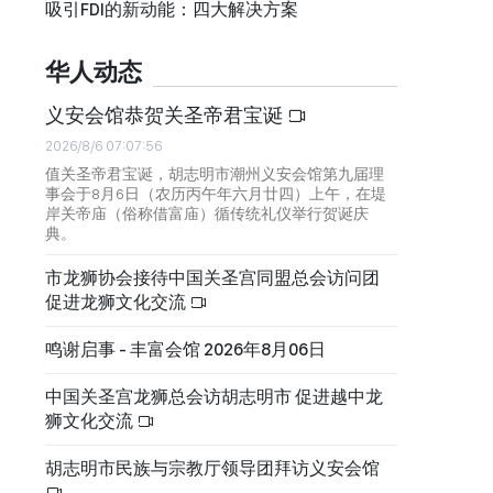
吸引FDI的新动能：四大解决方案
华人动态
义安会馆恭贺关圣帝君宝诞
2026/8/6 07:07:56
值关圣帝君宝诞，胡志明市潮州义安会馆第九届理
事会于8月6日（农历丙午年六月廿四）上午，在堤
岸关帝庙（俗称借富庙）循传统礼仪举行贺诞庆
典。
市龙狮协会接待中国关圣宫同盟总会访问团
促进龙狮文化交流
鸣谢启事 - 丰富会馆 2026年8月06日
中国关圣宫龙狮总会访胡志明市 促进越中龙
狮文化交流
胡志明市民族与宗教厅领导团拜访义安会馆