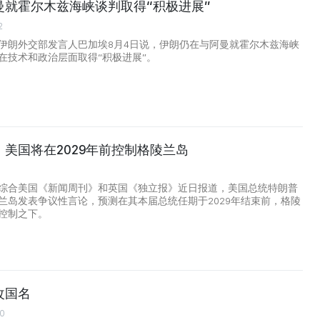
曼就霍尔木兹海峡谈判取得“积极进展”
2
伊朗外交部发言人巴加埃8月4日说，伊朗仍在与阿曼就霍尔木兹海峡
在技术和政治层面取得“积极进展”。
美国将在2029年前控制格陵兰岛
综合美国《新闻周刊》和英国《独立报》近日报道，美国总统特朗普
兰岛发表争议性言论，预测在其本届总统任期于2029年结束前，格陵
控制之下。
改国名
00