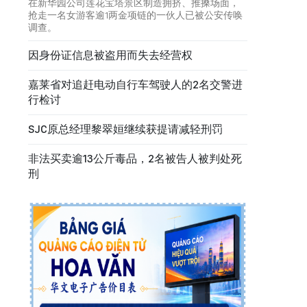
在新华园公司莲花宝塔景区制造拥挤、推搡场面，
抢走一名女游客逾1两金项链的一伙人已被公安传唤
调查。
因身份证信息被盗用而失去经营权
嘉莱省对追赶电动自行车驾驶人的2名交警进
行检讨
SJC原总经理黎翠姮继续获提请减轻刑罚
非法买卖逾13公斤毒品，2名被告人被判处死
刑