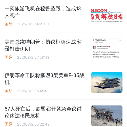
一架旅游飞机在秘鲁坠毁，造成13
人死亡
国际
2026/8/2 10:59:00
美国总统特朗普：协议框架达成 暂
缓打击伊朗
国际
2026/8/2 07:58:43
伊朗革命卫队称摧毁3架美军F-35战
机
国际
2026/8/2 05:45:00
67人死亡后，欧盟召开紧急会议讨
论休达移民危机
国际
2026/8/2 05:22:49