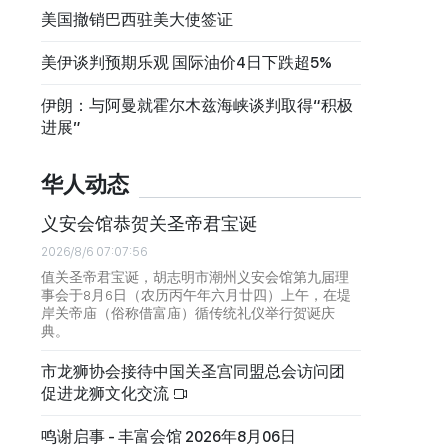
美国撤销巴西驻美大使签证
美伊谈判预期乐观 国际油价4日下跌超5%
伊朗：与阿曼就霍尔木兹海峡谈判取得“积极
进展”
华人动态
义安会馆恭贺关圣帝君宝诞
2026/8/6 07:07:56
值关圣帝君宝诞，胡志明市潮州义安会馆第九届理
事会于8月6日（农历丙午年六月廿四）上午，在堤
岸关帝庙（俗称借富庙）循传统礼仪举行贺诞庆
典。
市龙狮协会接待中国关圣宫同盟总会访问团
促进龙狮文化交流
鸣谢启事 - 丰富会馆 2026年8月06日