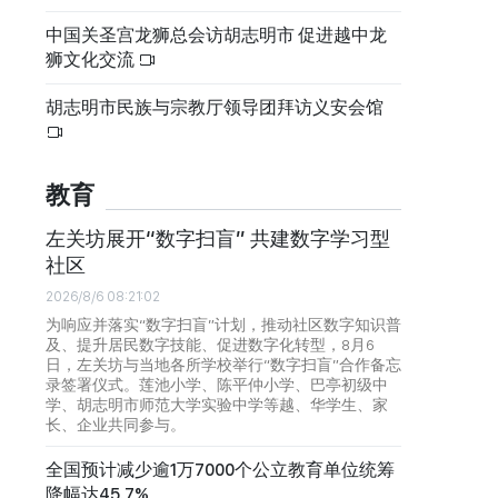
中国关圣宫龙狮总会访胡志明市 促进越中龙
狮文化交流
胡志明市民族与宗教厅领导团拜访义安会馆
教育
左关坊展开“数字扫盲” 共建数字学习型
社区
2026/8/6 08:21:02
为响应并落实“数字扫盲”计划，推动社区数字知识普
及、提升居民数字技能、促进数字化转型，8月6
日，左关坊与当地各所学校举行“数字扫盲”合作备忘
录签署仪式。莲池小学、陈平仲小学、巴亭初级中
学、胡志明市师范大学实验中学等越、华学生、家
长、企业共同参与。
全国预计减少逾1万7000个公立教育单位统筹
降幅达45.7%