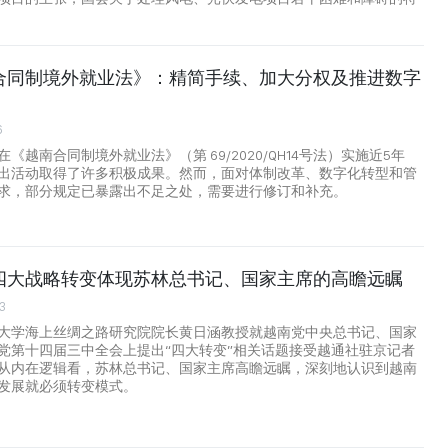
合同制境外就业法》：精简手续、加大分权及推进数字
6
《越南合同制境外就业法》（第 69/2020/QH14号法）实施近5年
出活动取得了许多积极成果。然而，面对体制改革、数字化转型和管
求，部分规定已暴露出不足之处，需要进行修订和补充。
四大战略转变体现苏林总书记、国家主席的高瞻远瞩
3
大学海上丝绸之路研究院院长黄日涵教授就越南党中央总书记、国家
党第十四届三中全会上提出“四大转变”相关话题接受越通社驻京记者
从内在逻辑看，苏林总书记、国家主席高瞻远瞩，深刻地认识到越南
发展就必须转变模式。