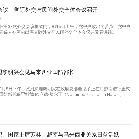
交会议：党际外交与民间外交全体会议召开
3
在第33次外交会议框架内，8月5日上午，党中央政治局委员、党中央
陈锦秀在河内出席党际外交与民间外交全体会议并发表讲话。
理黎明兴会见马来西亚国防部长
9
8月5日下午，政府总理黎明兴在政府总部会见了正在对越南进行正式
长穆罕默德·哈立德·努尔丁（Mohamed Khaled bin Nordin）。
记、国家主席苏林：越南与马来西亚关系日益活跃