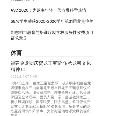
ASC 2026：为越南年轻一代点燃科学热情
68名学生荣获2025-2026学年第31届黎贵惇奖
胡志明市教育与培训厅就学校服务性收费项目
征求意见
体育
福建金龙团庆贺龙王宝诞 传承龙狮文化
精神
2026/8/4 07:11:45
8月4日上午，值龙王宝诞之际，胡志明市福建金龙
团理事会在三山会馆龙王殿举行龙王宝诞祭拜仪式
暨联欢活动。团长翁鸿光、理事长郭孔建、队长彭
保国及全体理事、团员齐聚一堂，虔诚敬拜龙王，
祈求风调雨顺、国泰民安、团务昌盛。祭拜仪式开
始前，金龙团献上精彩的双龙表演，矫健灵动的龙
姿赢得现场阵阵掌声，为贺诞活动增添浓厚的喜庆
气氛。