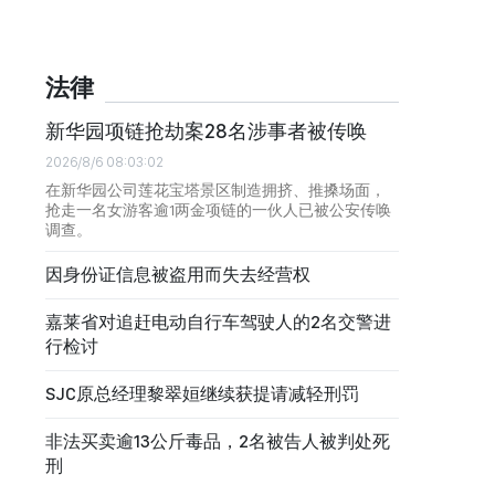
法律
新华园项链抢劫案28名涉事者被传唤
2026/8/6 08:03:02
在新华园公司莲花宝塔景区制造拥挤、推搡场面，
抢走一名女游客逾1两金项链的一伙人已被公安传唤
调查。
因身份证信息被盗用而失去经营权
嘉莱省对追赶电动自行车驾驶人的2名交警进
行检讨
SJC原总经理黎翠姮继续获提请减轻刑罚
非法买卖逾13公斤毒品，2名被告人被判处死
刑