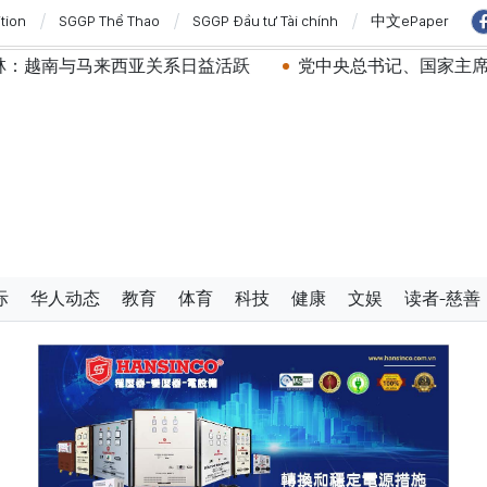
ition
SGGP Thể Thao
SGGP Đầu tư Tài chính
中文ePaper
来西亚关系日益活跃
党中央总书记、国家主席苏林：建设
际
华人动态
教育
体育
科技
健康
文娱
读者-慈善