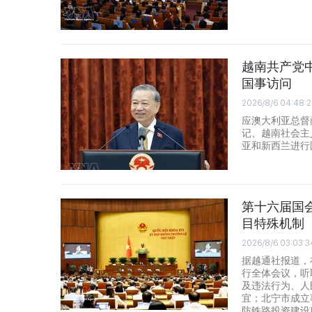
越南共产党
国事访问
2026/8/6 04:48:
应澳大利亚总督
记、越南社会主
亚和新西兰进行
第十六届国
目特殊机制
2026/8/6 03:03:3
据越通社报道，
行全体会议，听
及违法行为、人
宜；北宁市成立
防铁路投资建设