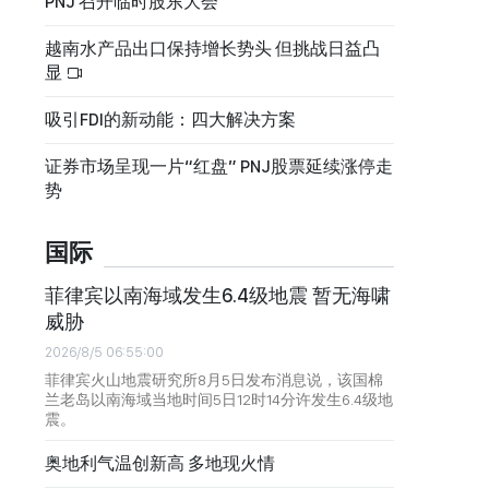
PNJ 召开临时股东大会
越南水产品出口保持增长势头 但挑战日益凸
显
吸引FDI的新动能：四大解决方案
证券市场呈现一片“红盘” PNJ股票延续涨停走
势
国际
菲律宾以南海域发生6.4级地震 暂无海啸
威胁
2026/8/5 06:55:00
菲律宾火山地震研究所8月5日发布消息说，该国棉
兰老岛以南海域当地时间5日12时14分许发生6.4级地
震。
奥地利气温创新高 多地现火情