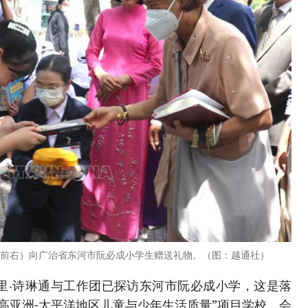
（前右）向广治省东河市阮必成小学生赠送礼物。（图：越通社）
里‧诗琳通与工作团已探访东河市阮必成小学，这是落
提高亚洲-太平洋地区儿童与少年生活质量”项目学校。会