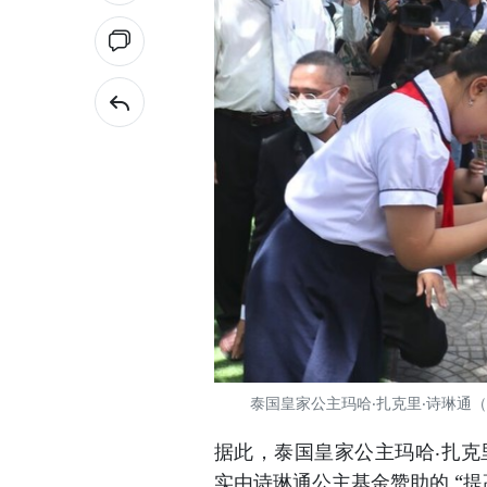
泰国皇家公主玛哈‧扎克里‧诗琳通
据此，泰国皇家公主玛哈‧扎克
实由诗琳通公主基金赞助的 “