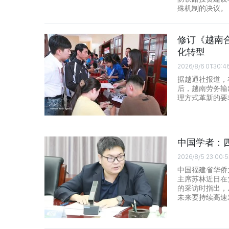
殊机制的决议。
修订《越南
化转型
2026/8/6 01:30:4
据越通社报道，在
后，越南劳务输
理方式革新的要
中国学者：
2026/8/5 23:00:5
中国福建省华侨
主席苏林近日在
的采访时指出，
未来要持续高速