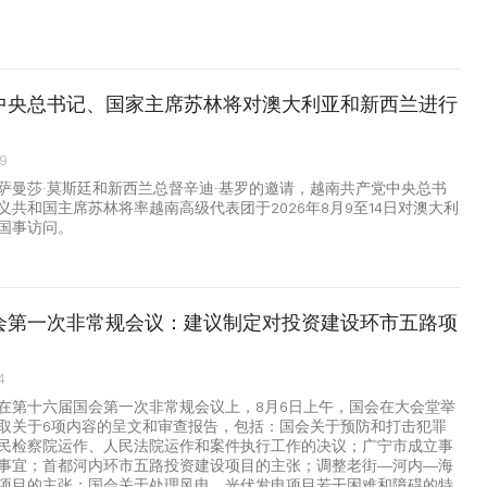
中央总书记、国家主席苏林将对澳大利亚和新西兰进行
29
萨曼莎·莫斯廷和新西兰总督辛迪·基罗的邀请，越南共产党中央总书
义共和国主席苏林将率越南高级代表团于2026年8月9至14日对澳大利
国事访问。
会第一次非常规会议：建议制定对投资建设环市五路项
4
在第十六届国会第一次非常规会议上，8月6日上午，国会在大会堂举
取关于6项内容的呈文和审查报告，包括：国会关于预防和打击犯罪
民检察院运作、人民法院运作和案件执行工作的决议；广宁市成立事
事宜；首都河内环市五路投资建设项目的主张；调整老街—河内—海
项目的主张；国会关于处理风电、光伏发电项目若干困难和障碍的特