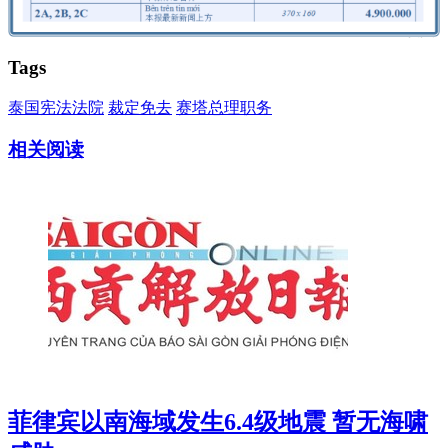
Tags
泰国宪法法院
裁定免去
赛塔总理职务
相关阅读
菲律宾以南海域发生6.4级地震 暂无海啸