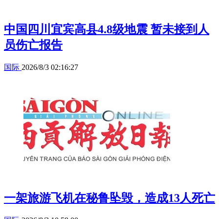
中国四川宜宾高县4.8级地震 暂未接到人
员伤亡报告
国际
2026/8/3 02:16:27
一架旅游飞机在秘鲁坠毁，造成13人死亡