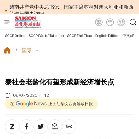
越南共产党中央总书记、国家主席苏林对澳大利亚和新西
兰进行国事访问
为进一步深化越澳关系注入新动力
外交部长黎怀忠：让东盟不仅适应时代，更主动塑造
未来并有效发挥作用
SGGP Online
SGGP Đầu tư Tài chính
SGGP Thể Thao
English Edition
中文ePap
国会第一次非常规会议：公开特殊政策适用范围内的
2027年APEC领导人会议配套服务项目工程认定标准
国际
越南第十六届国会第一次非常规会议：简化行政手续
但不削弱监管责任
越南国会主席陈青敏会见美国驻越南大使詹妮弗·威克
斯
泰社会老龄化有望形成新经济增长点
越南共产党中央总书记、国家主席苏林将对澳大利亚
和新西兰进行国事访问
08/07/2025 11:42
政府总理黎明兴：网络安全必须做到“维护系统”与
“保护人员”紧密结合
在
上关注华文西贡解放日报
越南政府总理黎明兴会见马来西亚国防部长
党中央总书记、国家主席苏林：越南与马来西亚关系
日益活跃