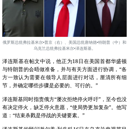
俄罗斯总统弗拉基米尔•普京（右）、美国总统唐纳德•特朗普（中）和
乌克兰总统弗拉基米尔•泽连斯基。
泽连斯基在帖文中说，他正为18日在美国首都华盛顿
与特朗普的会晤做准备，并与有关方面进行协调，“各
方一致认为需要在领导人层面进行对话，厘清所有细
节，并确定哪些步骤是必要的、可行的。”
泽连斯基同时指责俄方“屡次拒绝停火呼吁”，至今也没
有决定停火，缺乏停火意愿，“使局势更加复杂”。他写
道：“结束杀戮是停战的关键要素。”