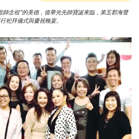
追師念祖”的美德，值華光先師寶誕來臨，第五郡海聲
舉行祀拜儀式與慶祝晚宴。