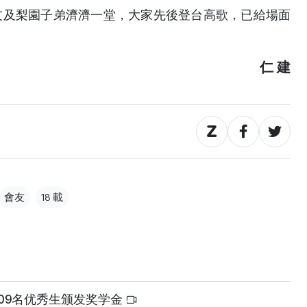
友及梨園子弟濟濟一堂，大家先後登台高歌，已給場面
◆
仁 建
會友
18 載
09名优秀生颁发奖学金