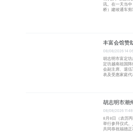
讯。在一天当中
桥）建竣通车剪
丰富会馆赞助
08/08/2026 14:0
胡志明市富定坊
定坊越南祖国阵
会副主席、退伍
表及受惠家庭代
胡志明市潮
08/08/2026 11:48
8月8日（农历
举行参拜仪式。
共同恭祝福德正