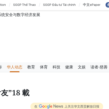
ition
SGGP Thể Thao
SGGP Đầu tư Tài chính
中文ePaper
系统安全与数字经济发展
大利亚和新西兰进行国事访问
主动塑造未来并有效发挥作用
内的2027年APEC领导人会议配套服务项目工程认定标准
行政手续但不削弱监管责任
弗·威克斯
澳大利亚和新西兰进行国事访问
”与“保护人员”紧密结合
际
华人动态
教育
体育
科技
健康
文娱
读者-慈善
”18 載
在
上关注华文西贡解放日报