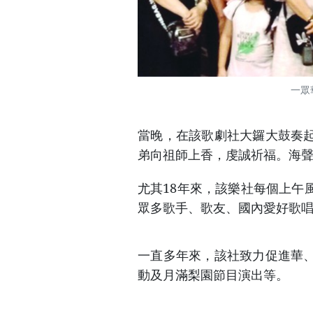
一眾
當晚，在該歌劇社大鑼大鼓奏
弟向祖師上香，虔誠祈福。海聲
尤其18年來，該樂社每個上午
眾多歌手、歌友、國內愛好歌
一直多年來，該社致力促進華
動及月滿梨園節目演出等。