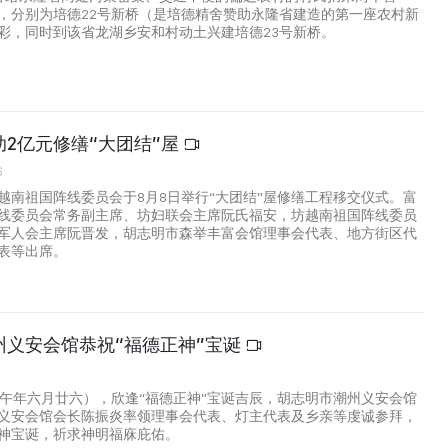
，分别为培德22号新桥（是培德精舍赞助永隆省建造的第一座农村新
彩，同时到该省龙湖乡安和村动土兴建培德23号新桥。
2亿元修缮“大团结”屋
6
越南祖国阵线委员会于8月8日举行“大团结”屋修缮工程移交仪式。富
线委员会常务副主席、坊妇联会主席阮氏福安，坊越南祖国阵线委员
军人会主席阮晋发，胡志明市森举丰富会馆理事会代表、地方街区代
表等出席。
州义安会馆恭祝“福德正神”宝诞
丙午年六月廿六），欣逢“福德正神”宝诞吉辰，胡志明市潮州义安会馆
义安会馆会长陈振炎率领理事会代表、灯主代表及乡亲等虔诚参拜，
神宝诞，祈求神明福庥庇佑。