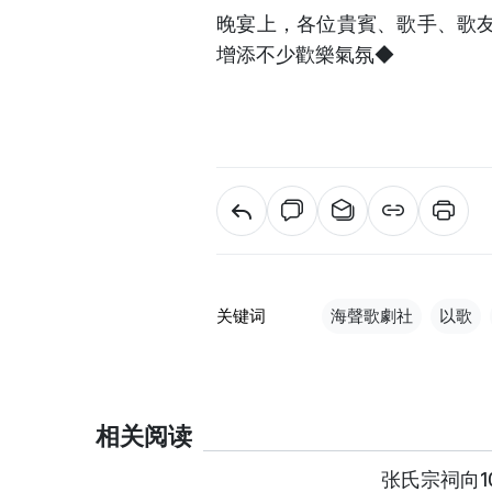
晚宴上，各位貴賓、歌手、歌
增添不少歡樂氣氛
关键词
海聲歌劇社
以歌
相关阅读
张氏宗祠向1