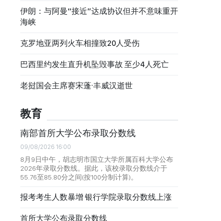
伊朗：与阿曼“接近”达成协议但并不意味重开
海峡
克罗地亚两列火车相撞致20人受伤
巴西里约发生直升机坠毁事故 至少4人死亡
老挝国会主席赛宋蓬·丰威汉逝世
教育
南部首所大学公布录取分数线
09/08/2026 16:00
8月9日中午，胡志明市国立大学所属百科大学公布
2026年录取分数线。据此，该校录取分数线介于
55.76至85.80分之间(按100分制计算)。
报考考生人数暴增 银行学院录取分数线上涨
首所大学公布录取分数线