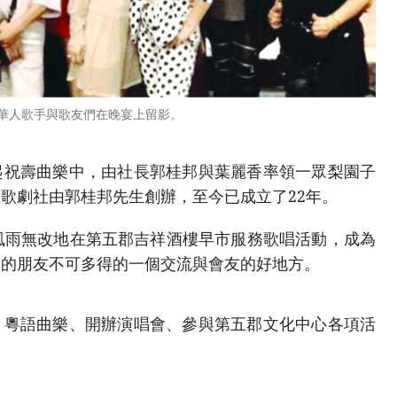
華人歌手與歌友們在晚宴上留影。
起祝壽曲樂中，由社長郭桂邦與葉麗香率領一眾梨園子
歌劇社由郭桂邦先生創辦，至今已成立了22年。
風雨無改地在第五郡吉祥酒樓早市服務歌唱活動，成為
唱的朋友不可多得的一個交流與會友的好地方。
、粵語曲樂、開辦演唱會、參與第五郡文化中心各項活