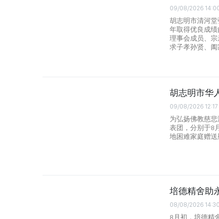
09/08/2026 14:0
胡志明市清河堂张
年取得优良成绩
理事会成员、宗
求子孝孙贤、阖
胡志明市华
09/08/2026 12:17
为弘扬佛教慈悲
表团，分别于8
地困难家庭赠送
培德精舍助
08/08/2026 14:3
8月初，培德精