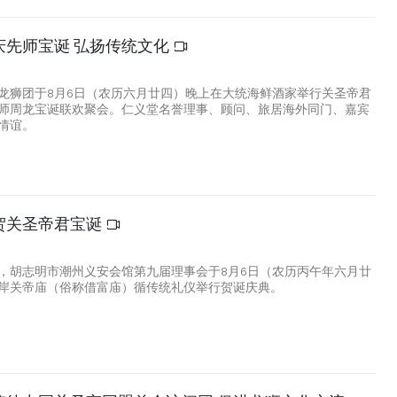
庆先师宝诞 弘扬传统文化
龙狮团于8月6日（农历六月廿四）晚上在大统海鲜酒家举行关圣帝君
师周龙宝诞联欢聚会。仁义堂名誉理事、顾问、旅居海外同门、嘉宾
情谊。
贺关圣帝君宝诞
7
，胡志明市潮州义安会馆第九届理事会于8月6日（农历丙午年六月廿
岸关帝庙（俗称借富庙）循传统礼仪举行贺诞庆典。