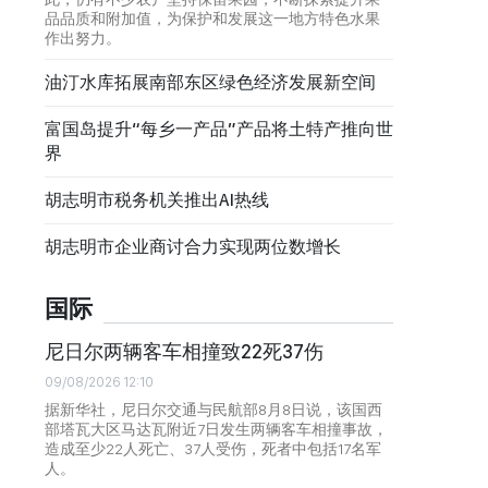
品品质和附加值，为保护和发展这一地方特色水果
作出努力。
油汀水库拓展南部东区绿色经济发展新空间
富国岛提升“每乡一产品”产品将土特产推向世
界
胡志明市税务机关推出AI热线
胡志明市企业商讨合力实现两位数增长
国际
尼日尔两辆客车相撞致22死37伤
09/08/2026 12:10
据新华社，尼日尔交通与民航部8月8日说，该国西
部塔瓦大区马达瓦附近7日发生两辆客车相撞事故，
造成至少22人死亡、37人受伤，死者中包括17名军
人。