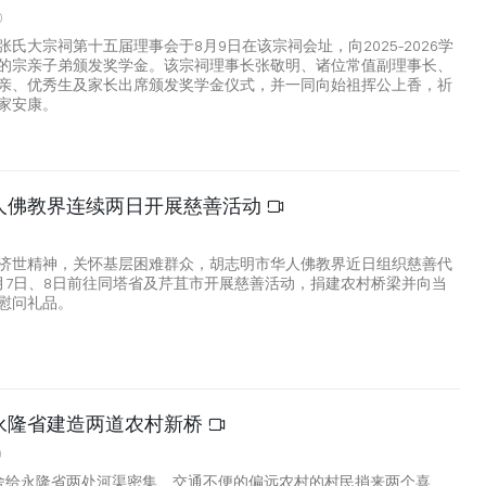
0
氏大宗祠第十五届理事会于8月9日在该宗祠会址，向2025-2026学
的宗亲子弟颁发奖学金。该宗祠理事长张敬明、诸位常值副理事长、
亲、优秀生及家长出席颁发奖学金仪式，并一同向始祖挥公上香，祈
家安康。
人佛教界连续两日开展慈善活动
济世精神，关怀基层困难群众，胡志明市华人佛教界近日组织慈善代
月7日、8日前往同塔省及芹苴市开展慈善活动，捐建农村桥梁并向当
慰问礼品。
永隆省建造两道农村新桥
0
舍给永隆省两处河渠密集、交通不便的偏远农村的村民捎来两个喜