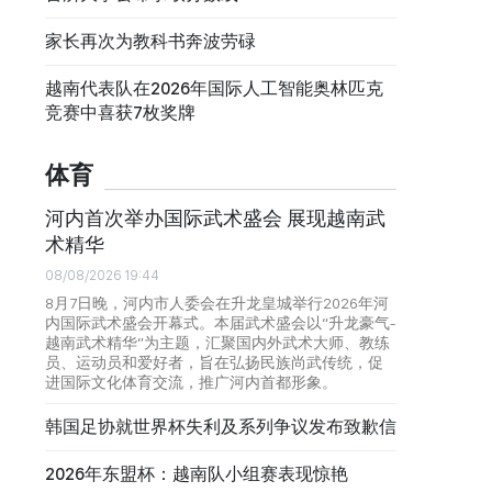
家长再次为教科书奔波劳碌
越南代表队在2026年国际人工智能奥林匹克
竞赛中喜获7枚奖牌
体育
河内首次举办国际武术盛会 展现越南武
术精华
08/08/2026 19:44
8月7日晚，河内市人委会在升龙皇城举行2026年河
内国际武术盛会开幕式。本届武术盛会以“升龙豪气-
越南武术精华”为主题，汇聚国内外武术大师、教练
员、运动员和爱好者，旨在弘扬民族尚武传统，促
进国际文化体育交流，推广河内首都形象。
韩国足协就世界杯失利及系列争议发布致歉信
2026年东盟杯：越南队小组赛表现惊艳