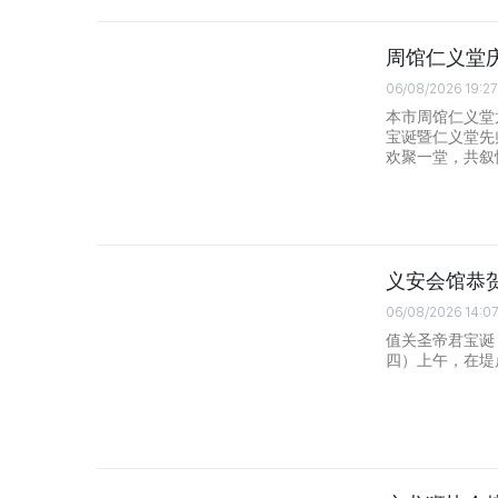
周馆仁义堂
06/08/2026 19:27
本市周馆仁义堂
宝诞暨仁义堂先
欢聚一堂，共叙
义安会馆恭
06/08/2026 14:0
值关圣帝君宝诞
四）上午，在堤