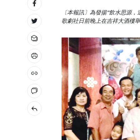
〔本報訊〕為發揚“飲水思源，
歌劇社日前晚上在吉祥大酒樓