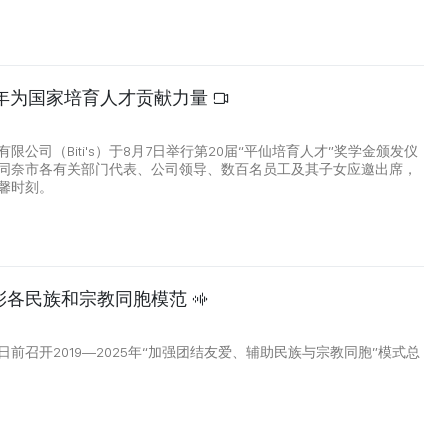
0年为国家培育人才贡献力量
限公司（Biti's）于8月7日举行第20届“平仙培育人才”奖学金颁发仪
同奈市各有关部门代表、公司领导、数百名员工及其子女应邀出席，
馨时刻。
彰各民族和宗教同胞模范
前召开2019—2025年“加强团结友爱、辅助民族与宗教同胞”模式总