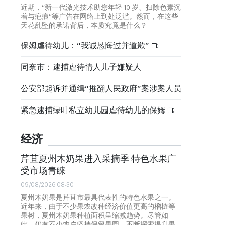
近期，“新一代激光技术助您年轻 10 岁、扫除色素沉
着与疤痕”等广告在网络上到处泛滥。然而，在这些
天花乱坠的承诺背后，本质究竟是什么？
保姆虐待幼儿：“我诚恳悔过并道歉”
同奈市：逮捕虐待情人儿子嫌疑人
公安部起诉并通缉“推翻人民政府”案涉案人员
紧急逮捕绿叶私立幼儿园虐待幼儿的保姆
经济
芹苴夏州木奶果进入采摘季 特色水果广
受市场青睐
09/08/2026 08:30
夏州木奶果是芹苴市最具代表性的特色水果之一。
近年来，由于不少果农改种经济价值更高的榴梿等
果树，夏州木奶果种植面积呈缩减趋势。尽管如
此，仍有不少农户坚持保留果园，不断探索提升果