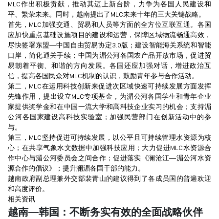
MLC作出积极贡献，推动其迈上新台阶，力争为各国人民建设和
平、繁荣未来。同时，越南提出了MLC未来十年的三大关键战略。
首先，MLC加强交通、贸易和人员等方面的全方位互联互通。各国
应加快重点基础设施项目的建设和运营，保障区域物流畅通高效，
尽快签署东盟—中国自由贸易协定3.0版；建设智能海关系统和智能
口岸，简化通关手续；中国为湄公河各国农产品开放市场，促进贸
易朝着平衡、和谐的方向发展。各国还应加强对话，增进政治互
信，提高各国民众对MLC机制的认识，鼓励青年参与合作活动。
第二，MLC在运用科技创新来促进次区域快速可持续发展方面发挥
先锋作用，提出设立MLC专项基金，为湄公河各国学生和青年企业
家提供奖学金和在中国一流大学和高科技企业实习的机会；支持湄
公河各国家建设高科技实验室；加强民营部门在创新活动中的参
与。
第三，MLC坚持促进可持续发展，以公平且可持续管理水资源为核
心；在共享气象水文数据中加强科技应用；大力促进MLC水资源合
作中心与湄公河委员会之间合作；促进落实《澜沧江—湄公河水资
源合作的倡议》；提升澜湄各国干部的能力。
越南政府副总理兼外交部裴青山的建议得到了各成员国的普遍欢迎
和高度评价。
相关资讯
越南—韩国：不断务实有效的全面战略伙伴