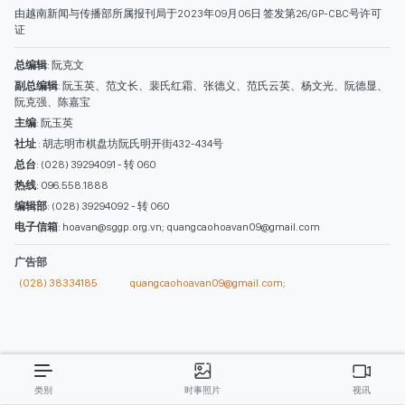
西贡解放报网版权所有
由越南新闻与传播部所属报刊局于2023年09月06日 签发第26/GP-CBC号许可
证
总编辑
: 阮克文
副总编辑
: 阮玉英、范文长、裴氏红霜、张德义、范氏云英、杨文光、阮德显、
阮克强、陈嘉宝
主编
: 阮玉英
社址
: 胡志明市棋盘坊阮氏明开街432-434号
总台
: (028) 39294091 - 转 060
热线
: 096.558.1888
编辑部
: (028) 39294092 - 转 060