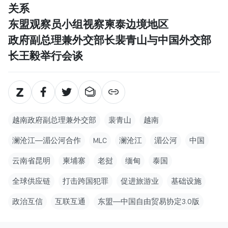
关系
东盟观察员小组视察柬泰边境地区
政府副总理兼外交部长裴青山与中国外交部
长王毅举行会谈
越南政府副总理兼外交部
裴青山
越南
澜沧江—湄公河合作
MLC
澜沧江
湄公河
中国
云南省昆明
柬埔寨
老挝
缅甸
泰国
全球供应链
打击跨国犯罪
促进旅游业
基础设施
政治互信
互联互通
东盟—中国自由贸易协定3.0版