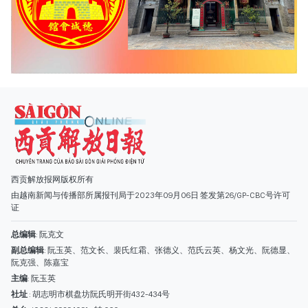
西贡解放报网版权所有
由越南新闻与传播部所属报刊局于2023年09月06日 签发第26/GP-CBC号许可
证
总编辑
: 阮克文
副总编辑
: 阮玉英、范文长、裴氏红霜、张德义、范氏云英、杨文光、阮德显、
阮克强、陈嘉宝
主编
: 阮玉英
社址
: 胡志明市棋盘坊阮氏明开街432-434号
总台
: (028) 39294091 - 转 060
热线
: 096.558.1888
编辑部
: (028) 39294092 - 转 060
电子信箱
: hoavan@sggp.org.vn; quangcaohoavan09@gmail.com
广告部
(028) 38334185
quangcaohoavan09@gmail.com;