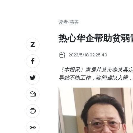
读者-慈善
热心华企帮助贫弱
2023/5/18 02:25:40
〔本报讯〕寓居芹苴市泰莱县定
导致不能工作，晚间难以入睡