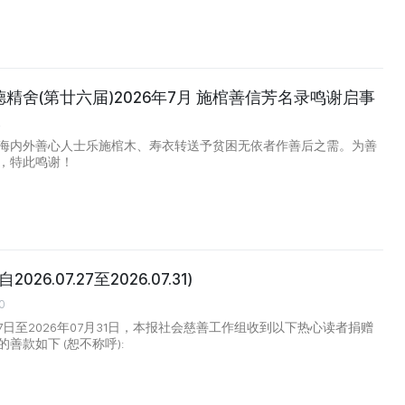
精舍(第廿六届)2026年7月 施棺善信芳名录鸣谢启事
2
海内外善心人士乐施棺木、寿衣转送予贫困无依者作善后之需。为善
，特此鸣谢！
026.07.27至2026.07.31)
0
月27日至2026年07月31日，本报社会慈善工作组收到以下热心读者捐赠
善款如下 (恕不称呼):