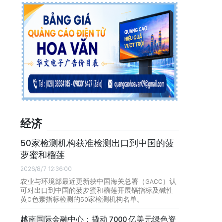
经济
50家检测机构获准检测出口到中国的菠
萝蜜和榴莲
2026/8/7 12:36:00
农业与环境部最近更新获中国海关总署（GACC）认
可对出口到中国的菠萝蜜和榴莲开展镉指标及碱性
黄O色素指标检测的50家检测机构名单。
越南国际金融中心：撬动 7000 亿美元绿色资