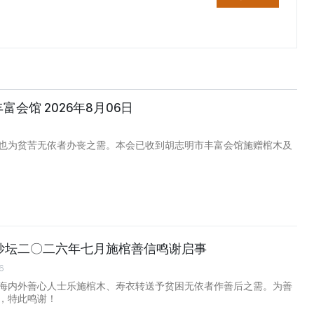
丰富会馆 2026年8月06日
也为贫苦无依者办丧之需。本会已收到胡志明市丰富会馆施赠棺木及
妙坛二〇二六年七月施棺善信鸣谢启事
6
海内外善心人士乐施棺木、寿衣转送予贫困无依者作善后之需。为善
，特此鸣谢！