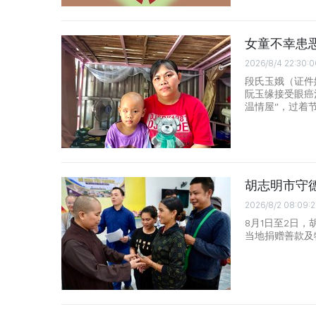
女童不幸患
2026/8/4 22:30:0
段氏玉娥（证件姓名
阮玉缘接受眼癌
温情屋”，过着
胡志明市守
2026/8/2 08:09:
8月1日至2日
当地捐赠善款及