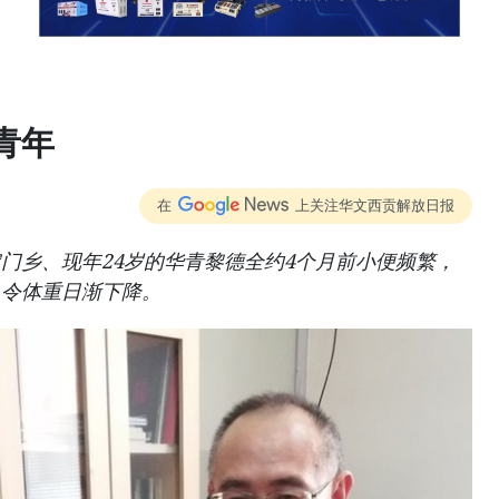
青年
在
上关注华文西贡解放日报
门乡、现年24岁的华青黎德全约4个月前小便频繁，
，令体重日渐下降。