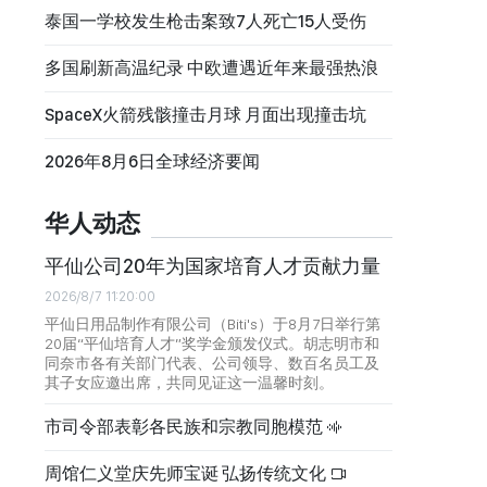
泰国一学校发生枪击案致7人死亡15人受伤
多国刷新高温纪录 中欧遭遇近年来最强热浪
SpaceX火箭残骸撞击月球 月面出现撞击坑
2026年8月6日全球经济要闻
华人动态
平仙公司20年为国家培育人才贡献力量
2026/8/7 11:20:00
平仙日用品制作有限公司（Biti's）于8月7日举行第
20届“平仙培育人才”奖学金颁发仪式。胡志明市和
同奈市各有关部门代表、公司领导、数百名员工及
其子女应邀出席，共同见证这一温馨时刻。
市司令部表彰各民族和宗教同胞模范
周馆仁义堂庆先师宝诞 弘扬传统文化