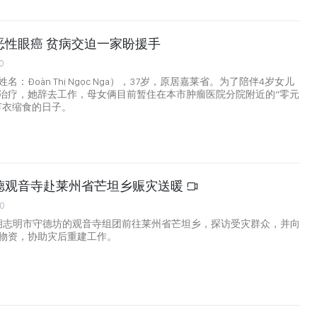
恶性眼癌 贫病交迫一家盼援手
0
：Đoàn Thị Ngọc Nga），37岁，原居嘉莱省。为了陪伴4岁女儿
治疗，她辞去工作，母女俩目前暂住在本市肿瘤医院分院附近的“零元
节衣缩食的日子。
德观音寺赴莱州省芒坦乡赈灾送暖
20
，胡志明市守德坊的观音寺组团前往莱州省芒坦乡，探访受灾群众，并向
物资，协助灾后重建工作。