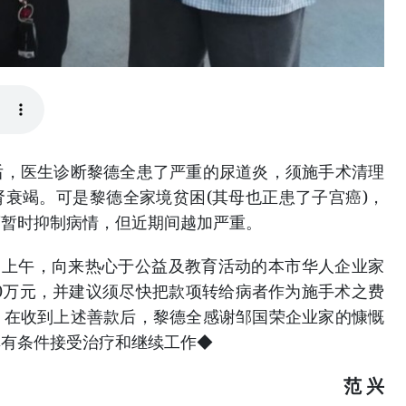
医生诊断黎德全患了严重的尿道炎，须施手术清理
衰竭。可是黎德全家境贫困(其母也正患了子宫癌)，
药暂时抑制病情，但近期间越加严重。
)日上午，向来热心于公益及教育活动的本市华人企业家
300万元，并建议须尽快把款项转给病者作为施手术之费
，在收到上述善款后，黎德全感谢邹国荣企业家的慷慨
其有条件接受治疗和继续工作◆
范 兴