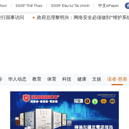
ition
SGGP Thể Thao
SGGP Đầu tư Tài chính
中文ePaper
府总理黎明兴：网络安全必须做到“维护系统”与“保护人员”紧密
际
华人动态
教育
体育
科技
健康
文娱
读者-慈善