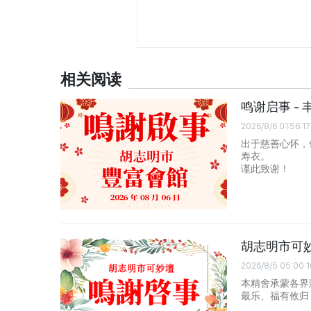
相关阅读
鸣谢启事 - 
2026/8/6 01:56:17
出于慈善心怀，
寿衣。
谨此致谢！
胡志明市可
2026/8/5 05:00:1
本精舍承蒙各界
最乐、福有攸归