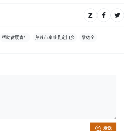
帮助贫弱青年
芹苴市泰莱县定门乡
黎德全
发送