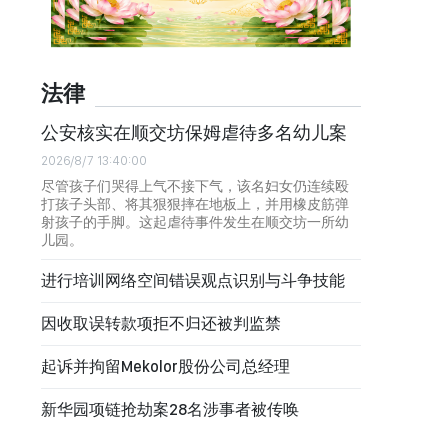
法律
公安核实在顺交坊保姆虐待多名幼儿案
2026/8/7 13:40:00
尽管孩子们哭得上气不接下气，该名妇女仍连续殴
打孩子头部、将其狠狠摔在地板上，并用橡皮筋弹
射孩子的手脚。这起虐待事件发生在顺交坊一所幼
儿园。
进行培训网络空间错误观点识别与斗争技能
因收取误转款项拒不归还被判监禁
起诉并拘留Mekolor股份公司总经理
新华园项链抢劫案28名涉事者被传唤