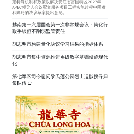
定特殊机制和政策以解决安江省富国特区2027年
APEC领导人会议配套服务项目工程实施过程中困难
和障碍的决议草案提出意见。
越南第十六届国会第一次非常规会议：简化行
政手续但不削弱监管责任
胡志明市构建量化决议学习结果的指标体系
胡志明市集中资源推进乡级数字基础设施现代
化
第七军区司令慰问黎氏莲公园烈士遗骸搜寻归
集队伍