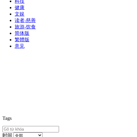
科技
健康
文娱
读者-慈善
旅游-饮食
简体版
繁體版
意见
Tags
时间