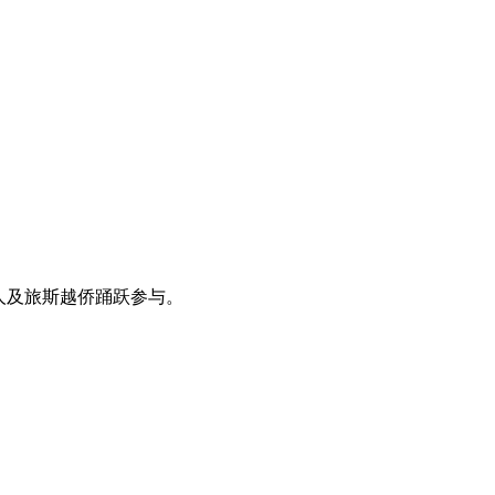
友人及旅斯越侨踊跃参与。