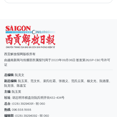
西贡解放报网版权所有
由越南新闻与传播部所属报刊局于2023年09月06日 签发第26/GP-CBC号许可
证
总编辑
: 阮克文
副总编辑
: 阮玉英、范文长、裴氏红霜、张德义、范氏云英、杨文光、阮德显、
阮克强、陈嘉宝
主编
: 阮玉英
社址
: 胡志明市棋盘坊阮氏明开街432-434号
总台
: (028) 39294091 - 转 060
热线
: 096.558.1888
编辑部
: (028) 39294092 - 转 060