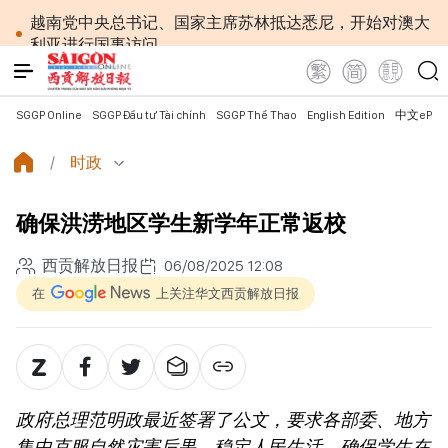
越南党中央总书记、国家主席苏林抵达悉尼，开始对澳大
利亚进行国事访问
越南第十六届国会第一次非常规会议：确保银行系统
安全与数字经济发展
越南共产党中央总书记、国家主席苏林对澳大利亚和
SGGP Online
SGGP Đầu tư Tài chính
SGGP Thể Thao
English Edition
中文ePap
新西兰进行国事访问
为进一步深化越澳关系注入新动力
时政
外交部长黎怀忠：让东盟不仅适应时代，更主动塑造
未来并有效发挥作用
确保洪涝地区学生新学年正常返校
国会第一次非常规会议：公开特殊政策适用范围内的
2027年APEC领导人会议配套服务项目工程认定标准
越南第十六届国会第一次非常规会议：简化行政手续
西贡解放日报
06/08/2025 12:08
但不削弱监管责任
在
上关注华文西贡解放日报
越南国会主席陈青敏会见美国驻越南大使詹妮弗·威克
斯
越南共产党中央总书记、国家主席苏林将对澳大利亚
和新西兰进行国事访问
政府总理黎明兴：网络安全必须做到“维护系统”与
政府总理范明政最近签署了公文，要求各部委、地方
“保护人员”紧密结合
越南政府总理黎明兴会见马来西亚国防部长
集中克服自然灾害后果，稳定人民生活，确保学生在