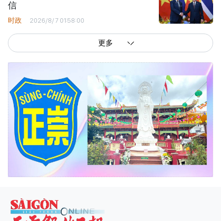
信
时政
2026/8/7 01:58:00
更多
西贡解放报网版权所有
由越南新闻与传播部所属报刊局于2023年09月06日 签发第26/GP-CBC号许可
证
总编辑
: 阮克文
副总编辑
: 阮玉英、范文长、裴氏红霜、张德义、范氏云英、杨文光、阮德显、
阮克强、陈嘉宝
主编
: 阮玉英