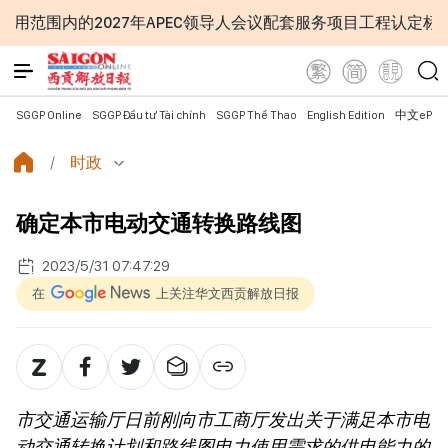
的2027年APEC领导人会议配套服务项目工程认定标准
越
SGGP Online
SGGP Đầu tư Tài chính
SGGP Thể Thao
English Edition
中文ePap
时政
确定本市电动交通转换路线图
2023/5/31 07:47:29
在
上关注华文西贡解放日报
市交通运输厅日前刚向市工商厅发出关于满足本市电
动交通转换计划和路线图电力使用需求的供电能力的