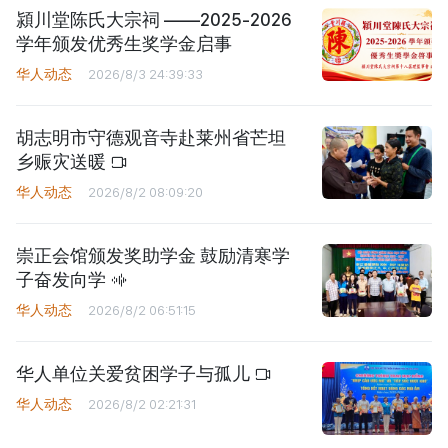
潁川堂陈氏大宗祠 ——2025-2026
学年颁发优秀生奖学金启事
华人动态
2026/8/3 24:39:33
胡志明市守德观音寺赴莱州省芒坦
乡赈灾送暖
华人动态
2026/8/2 08:09:20
崇正会馆颁发奖助学金 鼓励清寒学
子奋发向学
华人动态
2026/8/2 06:51:15
华人单位关爱贫困学子与孤儿
华人动态
2026/8/2 02:21:31