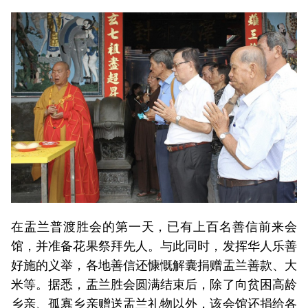
在盂兰普渡胜会的第一天，已有上百名善信前来会
馆，并准备花果祭拜先人。与此同时，发挥华人乐善
好施的义举，各地善信还慷慨解囊捐赠盂兰善款、大
米等。据悉，盂兰胜会圆满结束后，除了向贫困高龄
乡亲、孤寡乡亲赠送盂兰礼物以外，该会馆还捐给各