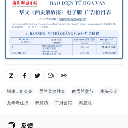
福建二府会馆
盂兰普渡胜会
的盂兰盆节
本头公庙
龙华寺住持
释慧功
二府会馆
谢忠成
反馈