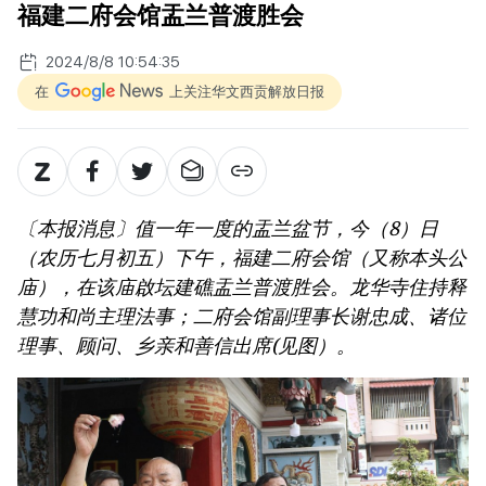
福建二府会馆盂兰普渡胜会
2024/8/8 10:54:35
在
上关注华文西贡解放日报
〔本报消息〕值一年一度的盂兰盆节，今（8）日
（农历七月初五）下午，福建二府会馆（又称本头公
庙），在该庙啟坛建礁盂兰普渡胜会。龙华寺住持释
慧功和尚主理法事；二府会馆副理事长谢忠成、诸位
理事、顾问、乡亲和善信出席(见图）。