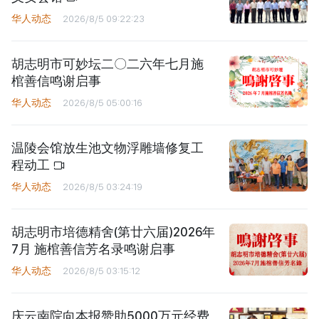
华人动态
2026/8/5 09:22:23
胡志明市可妙坛二〇二六年七月施
棺善信鸣谢启事
华人动态
2026/8/5 05:00:16
温陵会馆放生池文物浮雕墙修复工
程动工
华人动态
2026/8/5 03:24:19
胡志明市培德精舍(第廿六届)2026年
7月 施棺善信芳名录鸣谢启事
华人动态
2026/8/5 03:15:12
庆云南院向本报赞助5000万元经费