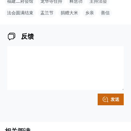
福建二府会馆
龙华寺住持
释慧功
主持法会
法会圆满结束
盂兰节
捐赠大米
乡亲
善信
反馈
发送