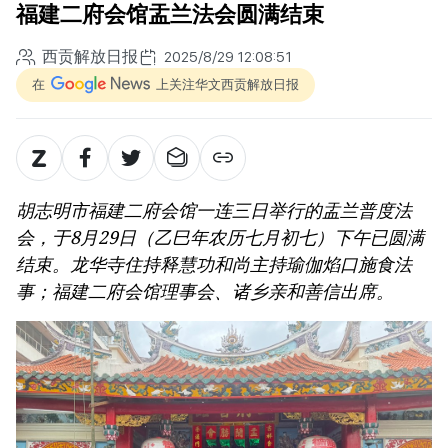
福建二府会馆盂兰法会圆满结束
西贡解放日报
2025/8/29 12:08:51
在
上关注华文西贡解放日报
胡志明市福建二府会馆一连三日举行的盂兰普度法
会，于8月29日（乙巳年农历七月初七）下午已圆满
结束。龙华寺住持释慧功和尚主持瑜伽焰口施食法
事；福建二府会馆理事会、诸乡亲和善信出席。