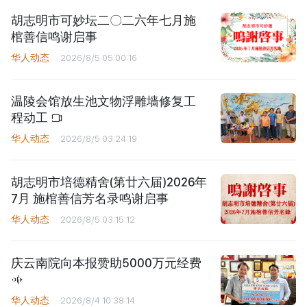
胡志明市可妙坛二〇二六年七月施
棺善信鸣谢启事
华人动态
2026/8/5 05:00:16
温陵会馆放生池文物浮雕墙修复工
程动工
华人动态
2026/8/5 03:24:19
胡志明市培德精舍(第廿六届)2026年
7月 施棺善信芳名录鸣谢启事
华人动态
2026/8/5 03:15:12
庆云南院向本报赞助5000万元经费
华人动态
2026/8/4 10:38:14