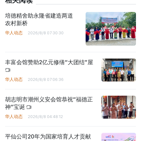
相关阅读
培德精舍助永隆省建造两道
农村新桥
华人动态
2026/8/8 07:30:30
丰富会馆赞助2亿元修缮“大团结”屋
华人动态
2026/8/8 07:06:36
胡志明市潮州义安会馆恭祝“福德正
神”宝诞
华人动态
2026/8/8 04:48:12
平仙公司20年为国家培育人才贡献