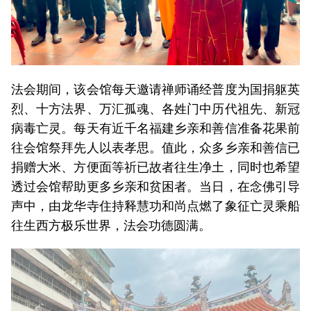
法会期间，该会馆每天邀请禅师诵经普度为国捐躯英
烈、十方法界、万汇孤魂、各姓门中历代祖先、新冠
病毒亡灵。每天有近千名福建乡亲和善信准备花果前
往会馆祭拜先人以表孝思。值此，众多乡亲和善信已
捐赠大米、方便面等祈已故者往生净土，同时也希望
透过会馆帮助更多乡亲和贫困者。当日，在念佛引导
声中，由龙华寺住持释慧功和尚点燃了象征亡灵乘船
往生西方极乐世界，法会功德圆满。