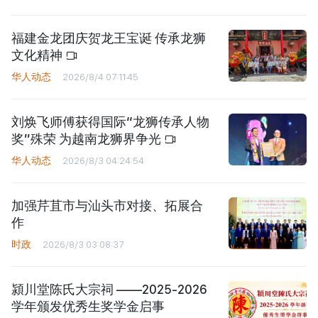
福建金龙团庆贺龙王宝诞 传承龙狮
文化精神
华人动态
2026/8/4 07:11:45
刘焕飞师傅获得国际“龙狮传承人物
奖”殊荣 为越南龙狮界争光
华人动态
2026/8/3 04:24:54
加强芹苴市与汕头市对接、拓展合
作
时政
2026/8/3 03:08:37
潁川堂陈氏大宗祠 ——2025-2026
学年颁发优秀生奖学金启事