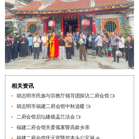
相关资讯
胡志明市民族与宗教厅领导团探访二府会馆
胡志明市福建二府会馆中秋送暖
二府会馆启坛建礁盂兰法会
福建二府会馆关爱孤寡暨高龄乡亲
福建二府会馆庆元宵暨贺本头公宝诞