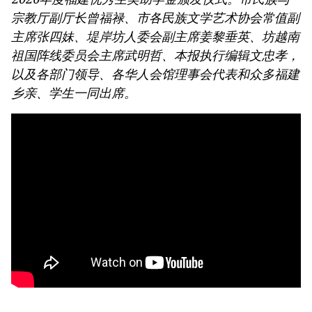
宗教厅副厅长曾福禄、市各民族文学艺术协会常值副
主席张四妹、堤岸坊人委会副主席姜黎垂英、坊越南
祖国阵线委员会主席武明哲、本报执行编辑文忠孝，
以及各部门领导、各华人会馆理事会代表和众多福建
乡亲、学生一同出席。