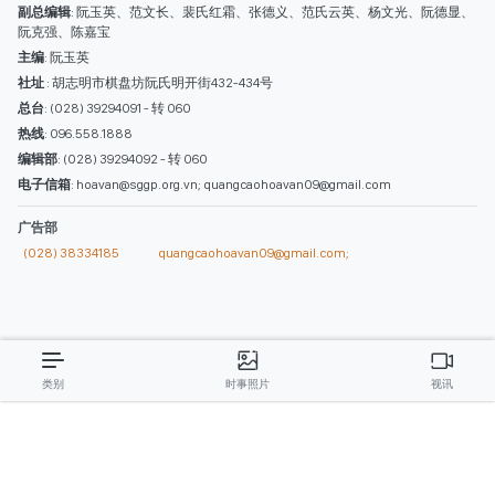
西贡解放报网版权所有
由越南新闻与传播部所属报刊局于2023年09月06日 签发第26/GP-CBC号许可
证
总编辑
: 阮克文
副总编辑
: 阮玉英、范文长、裴氏红霜、张德义、范氏云英、杨文光、阮德显、
阮克强、陈嘉宝
主编
: 阮玉英
社址
: 胡志明市棋盘坊阮氏明开街432-434号
总台
: (028) 39294091 - 转 060
热线
: 096.558.1888
编辑部
: (028) 39294092 - 转 060
电子信箱
: hoavan@sggp.org.vn; quangcaohoavan09@gmail.com
广告部
(028) 38334185
quangcaohoavan09@gmail.com;