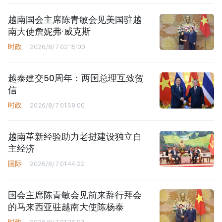
越南国会主席陈青敏会见美国驻越
南大使詹妮弗·威克斯
时政
2026/8/7 02:15:00
越泰建交50周年：两国总理互致贺
信
时政
2026/8/7 01:58:00
越南革新经验助力老挝建设独立自
主经济
国际
2026/8/7 01:44:22
国会主席陈青敏会见前来辞行拜会
的马来西亚驻越南大使陈杨泰
时政
2026/8/7 01:26:07