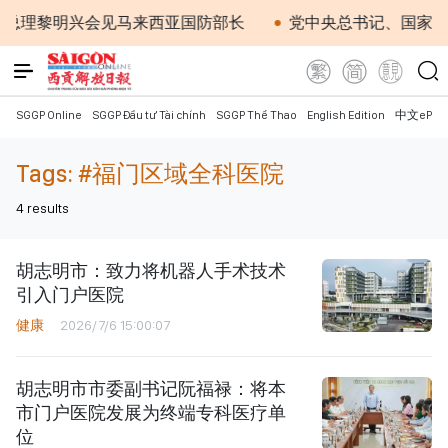
总理黎明兴会见马来西亚国防部长
党中央总书记、国家主
SGGP Online
SGGP Đầu tư Tài chính
SGGP Thể Thao
English Edition
中文ePap
Tags:
#福门区域全科医院
4
results
胡志明市：致力将机器人手术技术
引入门户医院
健康
2026/7/6 15:00:07
胡志明市市委副书记阮福禄：将本
市门户医院发展为终端专科医疗单
位