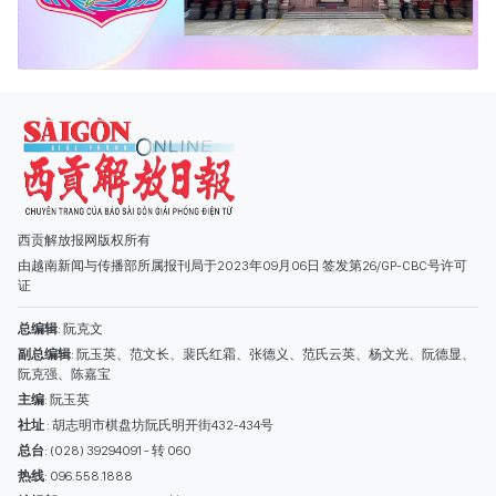
西贡解放报网版权所有
由越南新闻与传播部所属报刊局于2023年09月06日 签发第26/GP-CBC号许可
证
总编辑
: 阮克文
副总编辑
: 阮玉英、范文长、裴氏红霜、张德义、范氏云英、杨文光、阮德显、
阮克强、陈嘉宝
主编
: 阮玉英
社址
: 胡志明市棋盘坊阮氏明开街432-434号
总台
: (028) 39294091 - 转 060
热线
: 096.558.1888