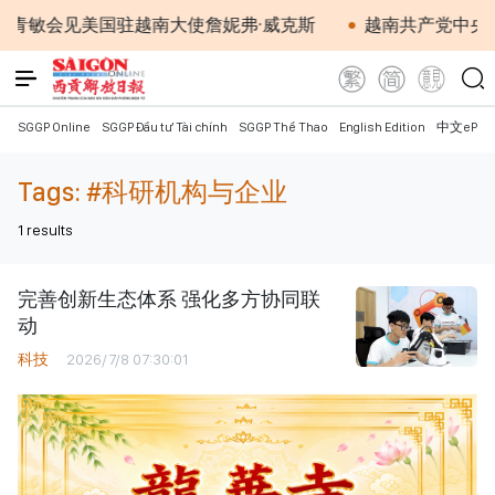
青敏会见美国驻越南大使詹妮弗·威克斯
越南共产党中央
SGGP Online
SGGP Đầu tư Tài chính
SGGP Thể Thao
English Edition
中文ePap
Tags:
#科研机构与企业
1
results
完善创新生态体系 强化多方协同联
动
科技
2026/7/8 07:30:01