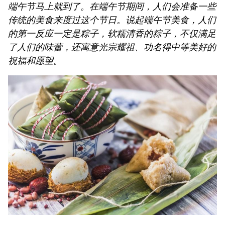
端午节马上就到了。在端午节期间，人们会准备一些
《决议》的行动计划
传统的美食来度过这个节日。说起端午节美食，人们
第十六届国会第一次非常规会议：大力减少有条件的
经营行业
的第一反应一定是粽子，软糯清香的粽子，不仅满足
第十六届国会第一次非常规会议：海关手续改革与数
了人们的味蕾，还寓意光宗耀祖、功名得中等美好的
字化转型及风险管理相结合
祝福和愿望。