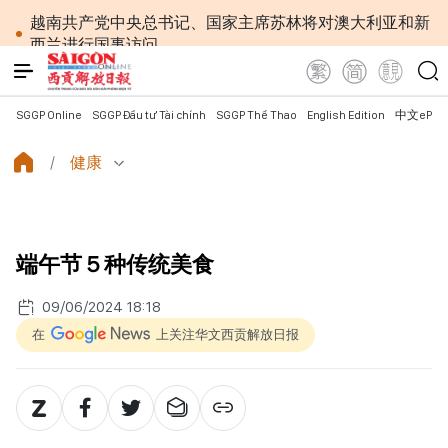
越南共产党中央总书记、国家主席苏林将对澳大利亚和新
西兰进行国事访问
政府总理黎明兴：网络安全必须做到“维护系统”与
“保护人员”紧密结合
越南政府总理黎明兴会见马来西亚国防部长
SGGP Online
SGGP Đầu tư Tài chính
SGGP Thể Thao
English Edition
中文ePap
党中央总书记、国家主席苏林：越南与马来西亚关系
日益活跃
健康
党中央总书记、国家主席苏林：建设一部科学严谨、
简明精炼、便于执行且具有长远生命力的党章
苏林总书记、国家主席会见东盟国家驻河内使节：共
同建设团结、自强的东盟共同体
端午节５种传统美食
越南国会常务委员会会议：提交国会审议通过设立广
宁市和北宁市《决议》
09/06/2024 18:18
政府总理黎明兴：外交部门为构建有利于发展的对外
格局作出贡献
在
上关注华文西贡解放日报
越南第十六届国会第一次非常规会议：主动防范传统
与非传统安全威胁
越南第十六届国会第一次非常规会议：健全与新组织
架构模式相适应的乡级军事指挥部
越南政府总理黎明兴：抓紧完善落实党中央三中全会