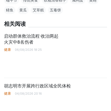
端午节
传统美食
软糯清香粽子
咸鸭蛋
黄鳝
鳝鱼
黄瓜
艾草糕
五毒饼
相关阅读
启动群体救治流程 收治两起
火灾中8名伤者
健康
06/08/2026 18:25
胡志明市开展跨行政区域全民体检
健康
04/08/2026 20:16