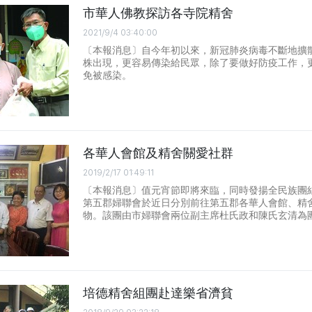
市華人佛教探訪各寺院精舍
2021/9/4 03:40:00
〔本報消息〕自今年初以來，新冠肺炎病毒不斷地擴
株出現，更容易傳染給民眾，除了要做好防疫工作，
免被感染。
各華人會館及精舍關愛社群
2019/2/17 01:49:11
〔本報消息〕值元宵節即將來臨，同時發揚全民族團
第五郡婦聯會於近日分別前往第五郡各華人會館、精
物。該團由市婦聯會兩位副主席杜氏政和陳氏玄清為
培德精舍組團赴達樂省濟貧