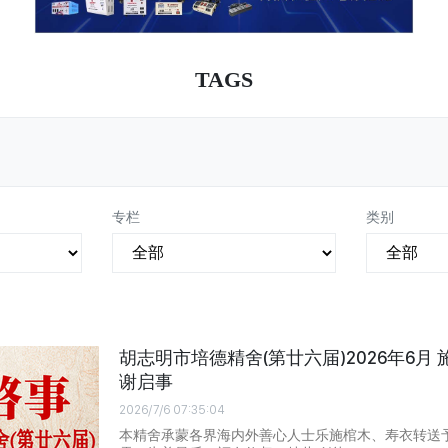
TAGS
专栏
类别
胡志明市培德精舍(第廿六届)2026年6月
谢启事
2026/7/6 07:35:04
本精舍承蒙各界海内外善心人士乐施棺木、寿衣转送