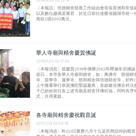
2018/9/29 03:22:18
〔本報訊〕培德精舍慈善工作組由會長張景洲和常值
以及數位越僑孟嘗君，於近日前往達樂省蹦湖市統一
善款2億6000萬元。
華人寺廟與精舍慶賀佛誕
2018/5/23 02:17:45
〔本報消息〕值慶賀2018年佛曆2562年釋迦牟尼佛
節日，本市各華人寺廟和精舍，如：萬佛寺、慈德精
寺、龍華寺、蓮華寺、慈和精舍與培德精舍等，於昨(22
上午隆重舉行恭賀佛陀聖誕慶典，並啟建浴佛吉祥法
子已紛紛前往各上述寺廟及精舍拜佛祈福，同時有序
式，共用素筵。
各寺廟與精舍慶祝觀音誕
2017/7/13 03:09:18
〔本報消息〕昨(12)日農曆六月十九是民間信仰的觀