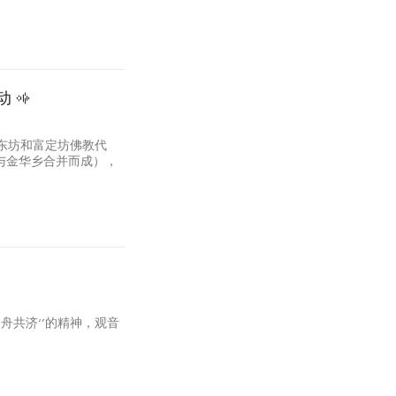
动
平东坊和富定坊佛教代
与金华乡合并而成），
舟共济‘’的精神，观音