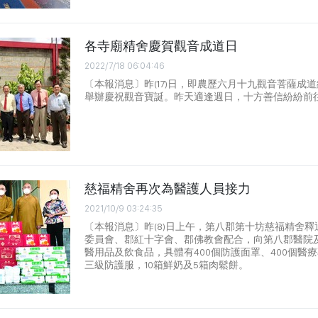
各寺廟精舍慶賀觀音成道日
2022/7/18 06:04:46
〔本報消息〕昨(17)日，即農歷六月十九觀音菩薩成
舉辦慶祝觀音寶誕。昨天適逢週日，十方善信紛紛前
慈福精舍再次為醫護人員接力
2021/10/9 03:24:35
〔本報消息〕昨(8)日上午，第八郡第十坊慈福精舍
委員會、郡紅十字會、郡佛教會配合，向第八郡醫院
醫用品及飲食品，具體有400個防護面罩、400個醫療專
三級防護服，10箱鮮奶及5箱肉鬆餅。