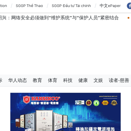
ition
SGGP Thể Thao
SGGP Đầu tư Tài chính
中文ePaper
全必须做到“维护系统”与“保护人员”紧密结合
越南政府总
际
华人动态
教育
体育
科技
健康
文娱
读者-慈善