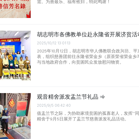
需。为善最乐、福有攸归，特此鸣谢！
胡志明市各佛教单位赴永隆省开展济贫活
2025/10/12 13:01:13
2025年10月12日，胡志明市华人佛教联合政兴坊、
表，组织慈善团前往永隆省荣金乡（原茶荣省荣金乡
与当地政府合作，向贫困民众发放慰问物资。
观音精舍派发盂兰节礼品
2025/9/5 06:42:40
值盂兰节之际，为协助家境贫困的孤寡老人，发挥‘’同
精舍于9月5日展开了盂兰节慈善派发礼品活动。