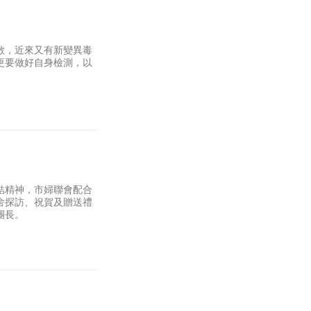
散，近來又有新變異毒
更要做好自身檢測，以
結精神，市婦聯會配合
舍探訪、祝賀及贈送禮
團長。