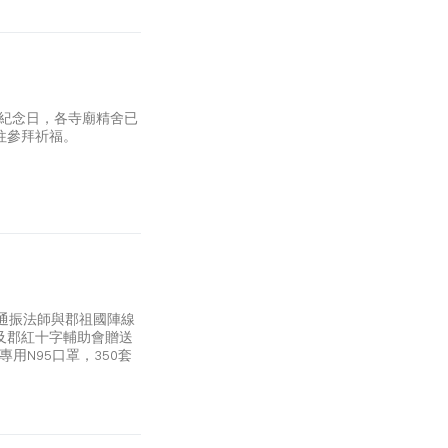
道紀念日，各寺廟精舍已
往參拜祈福。
釋通振法師與郡祖國陣線
及郡紅十字輔助會贈送
用N95口罩，350套