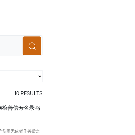
10
RESULTS
 施棺善信芳名录鸣
予贫困无依者作善后之