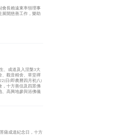
副會長賴遠東率領理事
社展開慈善工作，樂助
誕生、成道及入涅槃3大
舍、觀音精舍、草堂禪
)日(即農曆四月初八)
會，十方善信及四眾佛
地、高興地參與浴佛儀
音菩薩成道紀念日，十方