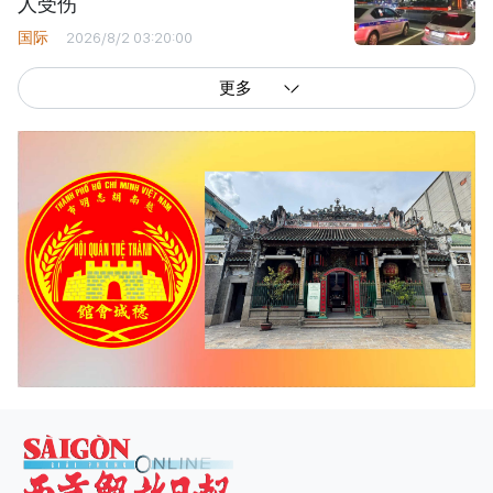
人受伤
国际
2026/8/2 03:20:00
更多
西贡解放报网版权所有
由越南新闻与传播部所属报刊局于2023年09月06日 签发第26/GP-CBC号许可
证
总编辑
: 阮克文
副总编辑
: 阮玉英、范文长、裴氏红霜、张德义、范氏云英、杨文光、阮德显、
阮克强、陈嘉宝
主编
: 阮玉英