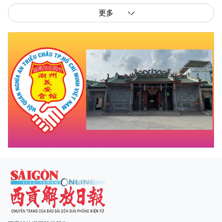
更多
西贡解放报网版权所有
由越南新闻与传播部所属报刊局于2023年09月06日 签发第26/GP-CBC号许可
证
总编辑
: 阮克文
副总编辑
: 阮玉英、范文长、裴氏红霜、张德义、范氏云英、杨文光、阮德显、
阮克强、陈嘉宝
主编
: 阮玉英
社址
: 胡志明市棋盘坊阮氏明开街432-434号
总台
: (028) 39294091 - 转 060