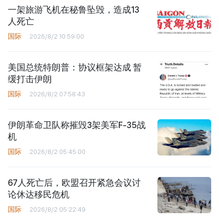
一架旅游飞机在秘鲁坠毁，造成13
人死亡
国际
2026/8/2 10:59:00
美国总统特朗普：协议框架达成 暂
缓打击伊朗
国际
2026/8/2 07:58:43
伊朗革命卫队称摧毁3架美军F-35战
机
国际
2026/8/2 05:45:00
67人死亡后，欧盟召开紧急会议讨
论休达移民危机
国际
2026/8/2 05:22:49