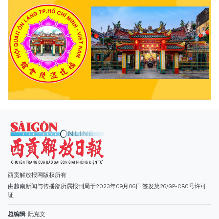
西贡解放报网版权所有
由越南新闻与传播部所属报刊局于2023年09月06日 签发第26/GP-CBC号许可
证
总编辑
: 阮克文
副总编辑
: 阮玉英、范文长、裴氏红霜、张德义、范氏云英、杨文光、阮德显、
阮克强、陈嘉宝
主编
: 阮玉英
社址
: 胡志明市棋盘坊阮氏明开街432-434号
总台
: (028) 39294091 - 转 060
热线
: 096.558.1888
编辑部
: (028) 39294092 - 转 060
电子信箱
: hoavan@sggp.org.vn; quangcaohoavan09@gmail.com
广告部