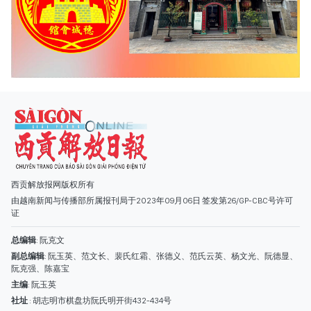
西贡解放报网版权所有
由越南新闻与传播部所属报刊局于2023年09月06日 签发第26/GP-CBC号许可
证
总编辑
: 阮克文
副总编辑
: 阮玉英、范文长、裴氏红霜、张德义、范氏云英、杨文光、阮德显、
阮克强、陈嘉宝
主编
: 阮玉英
社址
: 胡志明市棋盘坊阮氏明开街432-434号
总台
: (028) 39294091 - 转 060
热线
: 096.558.1888
编辑部
: (028) 39294092 - 转 060
电子信箱
: hoavan@sggp.org.vn; quangcaohoavan09@gmail.com
广告部
(028) 38334185
quangcaohoavan09@gmail.com;