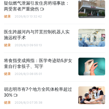
疑似燃气泄漏引发住房坍塌事故：
两受害者严重烧伤
健康
2026/8/3 13:32:42
医生跨越河内与芹苴控制机器人实
施远程手术
健康
2026/8/3 09:50:13
将食指变成拇指：医学奇迹助5岁女
童自行拿筷子、写字
健康
2026/8/3 08:05:01
胡志明市有7个地方全民体检率超过
30%
健康
2026/8/3 07:35:38