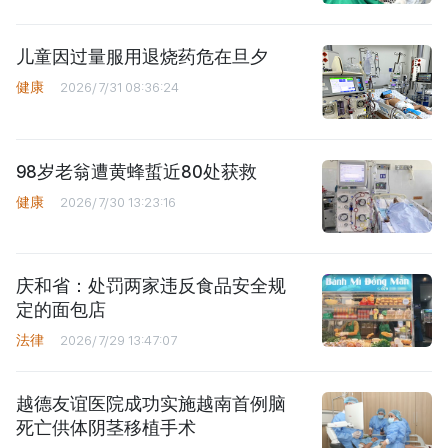
儿童因过量服用退烧药危在旦夕
健康
2026/7/31 08:36:24
98岁老翁遭黄蜂蜇近80处获救
健康
2026/7/30 13:23:16
庆和省：处罚两家违反食品安全规
定的面包店
法律
2026/7/29 13:47:07
越德友谊医院成功实施越南首例脑
死亡供体阴茎移植手术