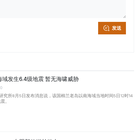
发送
域发生6.4级地震 暂无海啸威胁
00
研究所8月5日发布消息说，该国棉兰老岛以南海域当地时间5日12时14
地震。