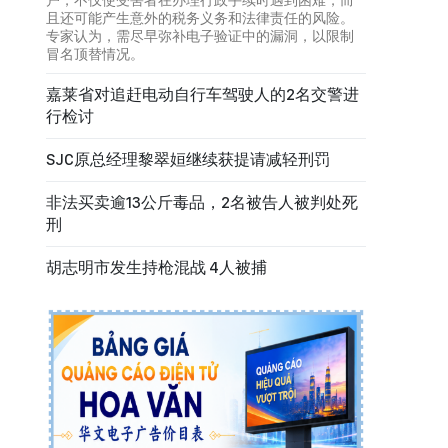
户，不仅使受害者在办理行政手续时遇到困难，而
且还可能产生意外的税务义务和法律责任的风险。
专家认为，需尽早弥补电子验证中的漏洞，以限制
冒名顶替情况。
嘉莱省对追赶电动自行车驾驶人的2名交警进
行检讨
SJC原总经理黎翠姮继续获提请减轻刑罚
非法买卖逾13公斤毒品，2名被告人被判处死
刑
胡志明市发生持枪混战 4人被捕