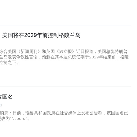
美国将在2029年前控制格陵兰岛
综合美国《新闻周刊》和英国《独立报》近日报道，美国总统特朗普
兰岛发表争议性言论，预测在其本届总统任期于2029年结束前，格陵
控制之下。
改国名
00
日消息：日前，瑙鲁共和国政府在社交媒体上发布公告称，该国国名已
更改为“Naoero”。