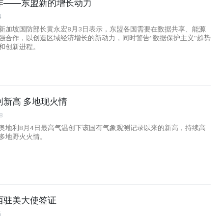
作——东盟新的增长动力
4
新加坡国防部长黄永宏8月3日表示，东盟各国需要在数据共享、能源
强合作，以创造区域经济增长的新动力，同时警告“数据保护主义”趋势
和创新进程。
创新高 多地现火情
8
奥地利8月4日最高气温创下该国有气象观测记录以来的新高，持续高
多地野火火情。
西驻美大使签证
5