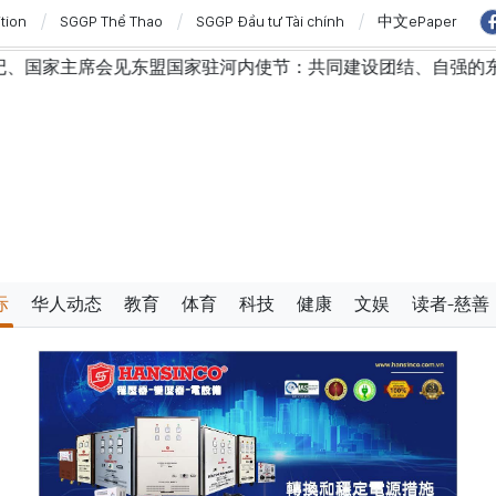
ition
SGGP Thể Thao
SGGP Đầu tư Tài chính
中文ePaper
驻河内使节：共同建设团结、自强的东盟共同体
越南国会
际
华人动态
教育
体育
科技
健康
文娱
读者-慈善