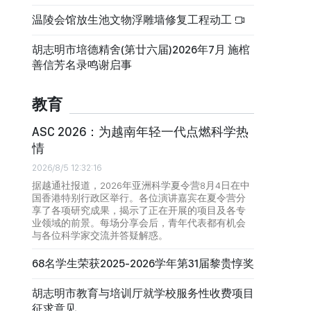
温陵会馆放生池文物浮雕墙修复工程动工
胡志明市培德精舍(第廿六届)2026年7月 施棺
善信芳名录鸣谢启事
教育
ASC 2026：为越南年轻一代点燃科学热
情
2026/8/5 12:32:16
据越通社报道，2026年亚洲科学夏令营8月4日在中
国香港特别行政区举行。各位演讲嘉宾在夏令营分
享了各项研究成果，揭示了正在开展的项目及各专
业领域的前景。每场分享会后，青年代表都有机会
与各位科学家交流并答疑解惑。
68名学生荣获2025-2026学年第31届黎贵惇奖
胡志明市教育与培训厅就学校服务性收费项目
征求意见