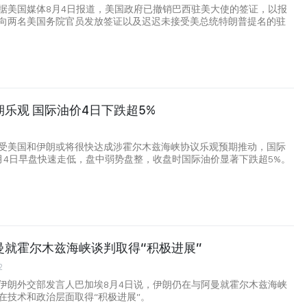
据美国媒体8月4日报道，美国政府已撤销巴西驻美大使的签证，以报
向两名美国务院官员发放签证以及迟迟未接受美总统特朗普提名的驻
乐观 国际油价4日下跌超5%
受美国和伊朗或将很快达成涉霍尔木兹海峡协议乐观预期推动，国际
月4日早盘快速走低，盘中弱势盘整，收盘时国际油价显著下跌超5%。
曼就霍尔木兹海峡谈判取得“积极进展”
2
伊朗外交部发言人巴加埃8月4日说，伊朗仍在与阿曼就霍尔木兹海峡
在技术和政治层面取得“积极进展”。