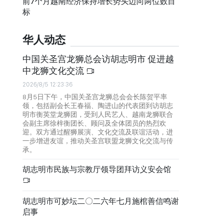
前7个月越南经济保持增长势头迈向两位数目
标
华人动态
中国关圣宫龙狮总会访胡志明市 促进越
中龙狮文化交流
2026/8/5 12:23:36
8月5日下午，中国关圣宫龙狮总会会长陈贺平率
领，包括副会长王春福、陶进山的代表团到访胡志
明市衡英堂龙狮团，受到人民艺人、越南龙狮联合
会副主席徐梓衡团长、顾问及全体团员的热烈欢
迎。双方通过醒狮展演、文化交流及联谊活动，进
一步增进友谊，推动关圣宫联盟龙狮文化交流与传
承。
胡志明市民族与宗教厅领导团拜访义安会馆
胡志明市可妙坛二〇二六年七月施棺善信鸣谢
启事