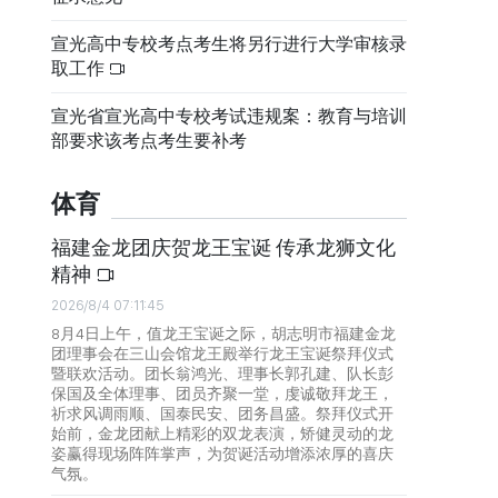
宣光高中专校考点考生将另行进行大学审核录
取工作
宣光省宣光高中专校考试违规案：教育与培训
部要求该考点考生要补考
体育
福建金龙团庆贺龙王宝诞 传承龙狮文化
精神
2026/8/4 07:11:45
8月4日上午，值龙王宝诞之际，胡志明市福建金龙
团理事会在三山会馆龙王殿举行龙王宝诞祭拜仪式
暨联欢活动。团长翁鸿光、理事长郭孔建、队长彭
保国及全体理事、团员齐聚一堂，虔诚敬拜龙王，
祈求风调雨顺、国泰民安、团务昌盛。祭拜仪式开
始前，金龙团献上精彩的双龙表演，矫健灵动的龙
姿赢得现场阵阵掌声，为贺诞活动增添浓厚的喜庆
气氛。