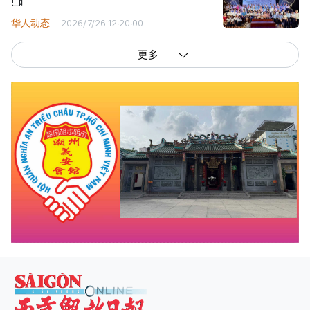
华人动态
2026/7/26 12:20:00
更多
西贡解放报网版权所有
由越南新闻与传播部所属报刊局于2023年09月06日 签发第26/GP-CBC号许可
证
总编辑
: 阮克文
副总编辑
: 阮玉英、范文长、裴氏红霜、张德义、范氏云英、杨文光、阮德显、
阮克强、陈嘉宝
主编
: 阮玉英