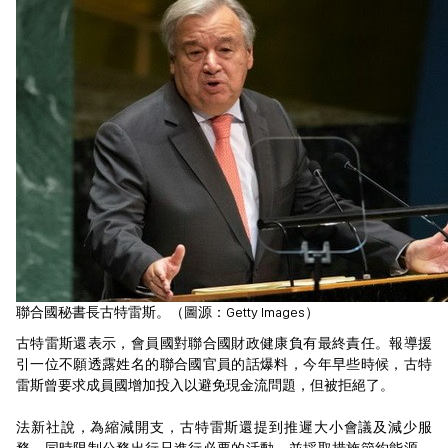
聯合國秘書長古特雷斯。（圖源：Getty Images）
古特雷斯還表示，會員國對聯合國財政健康負有最終責任。報導援
引一位不願透露姓名的聯合國官員的話爆料，今年早些時候，古特
雷斯曾要求成員國增加投入以避免現金流問題，但被拒絕了。
法新社說，為縮減開支，古特雷斯還提到推遲大小會議及減少服