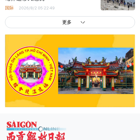
国际
2026/8/2 05:22:49
更多
西贡解放报网版权所有
由越南新闻与传播部所属报刊局于2023年09月06日 签发第26/GP-CBC号许可
证
总编辑
: 阮克文
副总编辑
: 阮玉英、范文长、裴氏红霜、张德义、范氏云英、杨文光、阮德显、
阮克强、陈嘉宝
主编
: 阮玉英