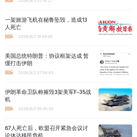
国际
2026/8/3 02:16:27
一架旅游飞机在秘鲁坠毁，造成13
人死亡
国际
2026/8/2 10:59:00
美国总统特朗普：协议框架达成 暂
缓打击伊朗
国际
2026/8/2 07:58:43
伊朗革命卫队称摧毁3架美军F-35战
机
国际
2026/8/2 05:45:00
67人死亡后，欧盟召开紧急会议讨
论休达移民危机