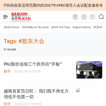
特殊政策适用范围内的2027年APEC领导人会议配套服务项目工
SGGP Online
SGGP Đầu tư Tài chính
SGGP Thể Thao
English Edition
中文ePap
Tags:
#股东大会
5
results
PNJ股价连续三个跌停后“开板”
股市
2026/7/8 13:30:05
越南首富范日旺： 我们既不倚仗力
强也不包揽一切
经济
2026/4/22 11:59:59