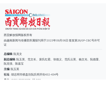
总编辑
: 阮克文
副总编辑
: 阮玉英、范文长、裴氏红霜、张德义、范氏云英、杨文光、阮德显、
阮克强、陈嘉宝
主编
: 阮玉英
社址
: 胡志明市棋盘坊阮氏明开街432-434号
总台
: (028) 39294091 - 转 060
热线
: 096.558.1888
编辑部
: (028) 39294092 - 转 060
电子信箱
: hoavan@sggp.org.vn; quangcaohoavan09@gmail.com
广告部
(028) 38334185
quangcaohoavan09@gmail.com;
类别
时事照片
视讯