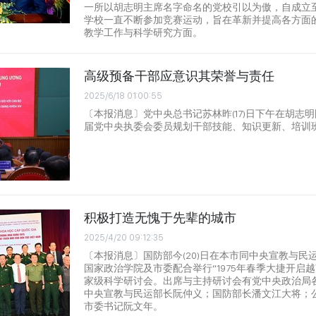
一所以胡志明主席名字命名的党校引以为傲，自成立
学校一直不断参加竞赛运动，旨在革新并提高各方面
教学工作与科学研究方面。
高级预备干部应意识其荣誉与责任
2025/6/18 01:00:55
〔本报消息〕党中央总书记苏林昨(17)日下午在胡志
届党中央执委会委员规划干部技能、知识更新、培训
积极打造无愧于先辈的城市
2025/4/20 09:12:35
〔本报消息〕国防部今(20)日在本市同中央宣教与民
国家政治学院及市委配合举行“1975年春季大捷开启
家级科学研讨会。出席与主持研讨会有党中央政治局
中央宣教与民运部长阮仲义；国防部长潘文江大将；
市委书记阮文年。