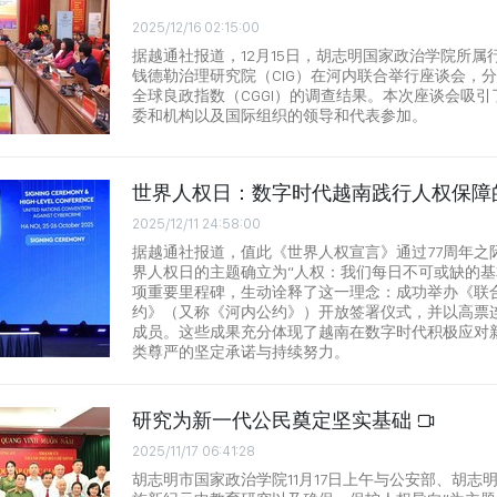
2025/12/16 02:15:00
据越通社报道，12月15日，胡志明国家政治学院所属
钱德勒治理研究院（CIG）在河内联合举行座谈会，分
全球良政指数（CGGI）的调查结果。本次座谈会吸
委和机构以及国际组织的领导和代表参加。
世界人权日：数字时代越南践行人权保障
2025/12/11 24:58:00
据越通社报道，值此《世界人权宣言》通过77周年之际
界人权日的主题确立为“人权：我们每日不可或缺的基
项重要里程碑，生动诠释了这一理念：成功举办《联
约》（又称《河内公约》）开放签署仪式，并以高票
成员。这些成果充分体现了越南在数字时代积极应对
类尊严的坚定承诺与持续努力。
研究为新一代公民奠定坚实基础
2025/11/17 06:41:28
胡志明市国家政治学院11月17日上午与公安部、胡志