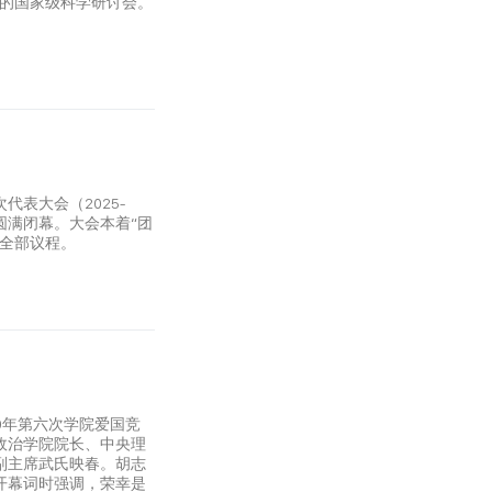
题的国家级科学研讨会。
表大会（2025-
圆满闭幕。大会本着“团
成全部议程。
030年第六次学院爱国竞
政治学院院长、中央理
副主席武氏映春。胡志
开幕词时强调，荣幸是