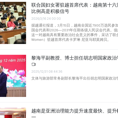
联合国妇女署驻越首席代表：越南第十六
比例高是积极信号
2026/3/16 24:00:00
据越通社报道，3月15日，越南全国近7900万选民
国会代表和2026—2031年任期各级人民议会代表。
这一对越南具有重要政治社会意义的事件，采访了联合
Women）驻越首席代表卡罗琳·尼亚马耶莫姆贝。
黎海平副教授、博士担任胡志明国家政治
2025/12/31 08:44:36
文体与旅游部常务副部长黎海平出任胡志明国家政治
越南是亚洲治理能力提升速度最快、提升
一