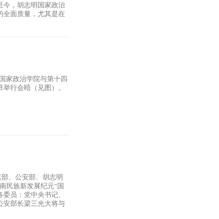
至今，胡志明国家政治
的全面质量，尤其是在
明国家政治学院与第十四
班举行会晤（见图）。
运部、公安部、胡志明
越南民族新发展纪元”国
各委员：党中央书记、
公安部长梁三光大将与