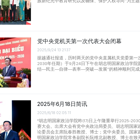
族新纪元中教育研究以及确保、保护人权导向”为主
党中央党机关第一次代表大会闭幕
2025/9/24 13:21:37
据越通社报道，历时两天的党中央直属机关党委第一次代
2030年任期）于9月24日下午在胡志明国家政治学院
结—民主—自律—表率—突破—发展”的精神顺利完
2025年6月18日简讯
2025/6/18 02:05:11
*胡志明国家政治学院昨(17)日上午隆重举行2025-2
赛大会。出席大会有党中央政治局委员、胡志明国家
论委员会主席阮春胜教授、博士；党中央委员、国家
明国家政治学院常务副院长阮维北副教授、博士在致