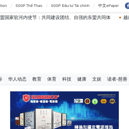
ition
SGGP Thể Thao
SGGP Đầu tư Tài chính
中文ePaper
同建设团结、自强的东盟共同体
越南国会常务委员会会议
际
华人动态
教育
体育
科技
健康
文娱
读者-慈善