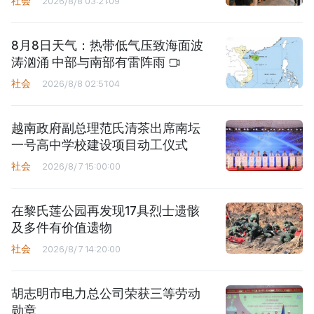
社会
2026/8/8 03:21:09
8月8日天气：热带低气压致海面波
涛汹涌 中部与南部有雷阵雨
社会
2026/8/8 02:51:04
越南政府副总理范氏清茶出席南坛
一号高中学校建设项目动工仪式
社会
2026/8/7 15:00:00
在黎氏莲公园再发现17具烈士遗骸
及多件有价值遗物
社会
2026/8/7 14:20:00
胡志明市电力总公司荣获三等劳动
勋章