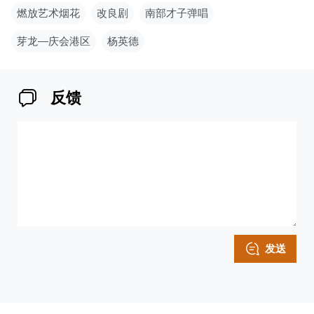
燃放艺术烟花
改良剧
南部才子弹唱
芽龙—庆会港区
杨英德
反馈
发送