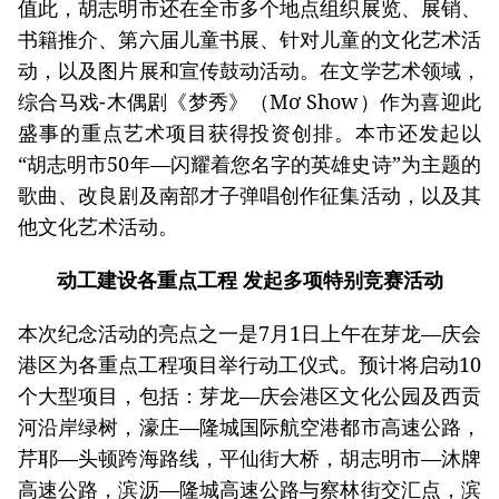
值此，胡志明市还在全市多个地点组织展览、展销、
书籍推介、第六届儿童书展、针对儿童的文化艺术活
动，以及图片展和宣传鼓动活动。在文学艺术领域，
综合马戏-木偶剧《梦秀》（Mơ Show）作为喜迎此
盛事的重点艺术项目获得投资创排。本市还发起以
“胡志明市50年—闪耀着您名字的英雄史诗”为主题的
歌曲、改良剧及南部才子弹唱创作征集活动，以及其
他文化艺术活动。
动工建设各重点工程
发起多项特别竞赛活动
本次纪念活动的亮点之一是7月1日上午在芽龙—庆会
港区为各重点工程项目举行动工仪式。预计将启动10
个大型项目，包括：芽龙—庆会港区文化公园及西贡
河沿岸绿树，濠庄—隆城国际航空港都市高速公路，
芹耶—头顿跨海路线，平仙街大桥，胡志明市—沐牌
高速公路，滨沥—隆城高速公路与察林街交汇点，滨