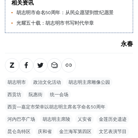
相关资讯
胡志明市命名50周年：从民众愿望到世纪愿景
光耀五十载：胡志明市书写时代华章
永春
胡志明市
政治文化活动
胡志明主席雕像公园
西贡坊
阮惠街
统一会场
西贡—嘉定市荣幸以胡志明主席名字命名50周年
河内巴亭广场
胡志明主席陵
乂安省
金莲历史遗迹
昆仑岛特区
庆和省
金兰海军第四区
文艺表演节目