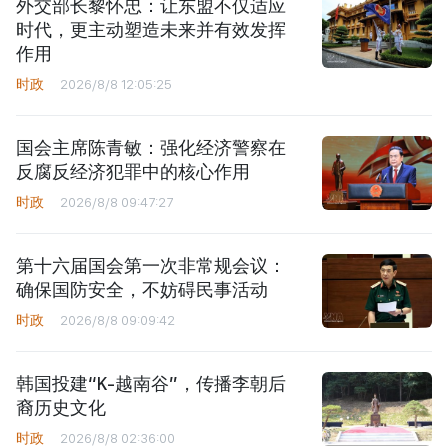
外交部长黎怀忠：让东盟不仅适应
时代，更主动塑造未来并有效发挥
作用
时政
2026/8/8 12:05:25
国会主席陈青敏：强化经济警察在
反腐反经济犯罪中的核心作用
时政
2026/8/8 09:47:27
第十六届国会第一次非常规会议：
确保国防安全，不妨碍民事活动
时政
2026/8/8 09:09:42
韩国投建“K-越南谷”，传播李朝后
裔历史文化
时政
2026/8/8 02:36:00