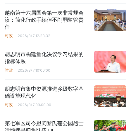
越南第十六届国会第一次非常规会
议：简化行政手续但不削弱监管责
任
时政
2026/8/7 12:23:32
胡志明市构建量化决议学习结果的
指标体系
时政
2026/8/7 10:00:00
胡志明市集中资源推进乡级数字基
础设施现代化
时政
2026/8/7 09:00:00
第七军区司令慰问黎氏莲公园烈士
遗骸搜寻归集队伍