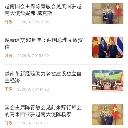
越南国会主席陈青敏会见美国驻越
南大使詹妮弗·威克斯
时政
2026/8/7 02:15:00
越泰建交50周年：两国总理互致贺
信
时政
2026/8/7 01:58:00
越南革新经验助力老挝建设独立自
主经济
国际
2026/8/7 01:44:22
国会主席陈青敏会见前来辞行拜会
的马来西亚驻越南大使陈杨泰
时政
2026/8/7 01:26:07