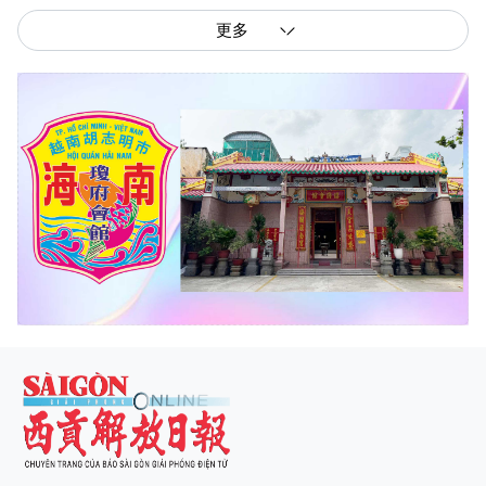
更多
西贡解放报网版权所有
由越南新闻与传播部所属报刊局于2023年09月06日 签发第26/GP-CBC号许可
证
总编辑
: 阮克文
副总编辑
: 阮玉英、范文长、裴氏红霜、张德义、范氏云英、杨文光、阮德显、
阮克强、陈嘉宝
主编
: 阮玉英
社址
: 胡志明市棋盘坊阮氏明开街432-434号
总台
: (028) 39294091 - 转 060