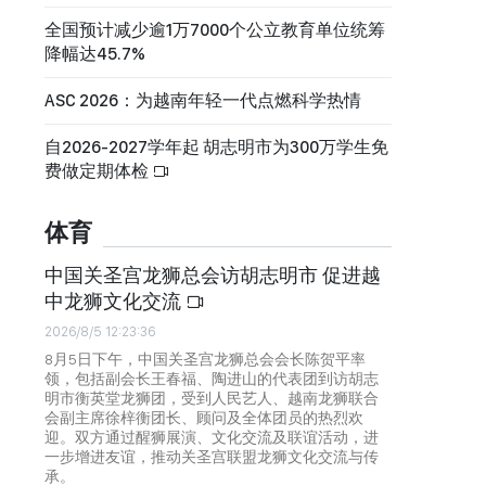
全国预计减少逾1万7000个公立教育单位统筹
降幅达45.7%
ASC 2026：为越南年轻一代点燃科学热情
自2026-2027学年起 胡志明市为300万学生免
费做定期体检
体育
中国关圣宫龙狮总会访胡志明市 促进越
中龙狮文化交流
2026/8/5 12:23:36
8月5日下午，中国关圣宫龙狮总会会长陈贺平率
领，包括副会长王春福、陶进山的代表团到访胡志
明市衡英堂龙狮团，受到人民艺人、越南龙狮联合
会副主席徐梓衡团长、顾问及全体团员的热烈欢
迎。双方通过醒狮展演、文化交流及联谊活动，进
一步增进友谊，推动关圣宫联盟龙狮文化交流与传
承。