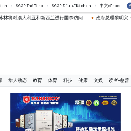
ition
SGGP Thể Thao
SGGP Đầu tư Tài chính
中文ePaper
新西兰进行国事访问
政府总理黎明兴：网络安全必须做到“维
际
华人动态
教育
体育
科技
健康
文娱
读者-慈善