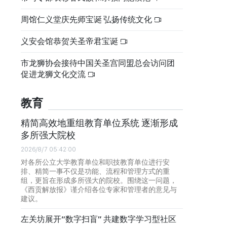
周馆仁义堂庆先师宝诞 弘扬传统文化
义安会馆恭贺关圣帝君宝诞
市龙狮协会接待中国关圣宫同盟总会访问团
促进龙狮文化交流
教育
精简高效地重组教育单位系统 逐渐形成
多所强大院校
2026/8/7 05:42:00
对各所公立大学教育单位和职技教育单位进行安
排、精简一事不仅是功能、流程和管理方式的重
组，更旨在形成多所强大的院校。围绕这一问题，
《西贡解放报》谨介绍各位专家和管理者的意见与
建议。
左关坊展开“数字扫盲” 共建数字学习型社区