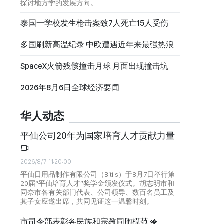
探讨地方学的发展方向。
泰国一学校发生枪击案致7人死亡15人受伤
多国刷新高温纪录 中欧遭遇近年来最强热浪
SpaceX火箭残骸撞击月球 月面出现撞击坑
2026年8月6日全球经济要闻
华人动态
平仙公司20年为国家培育人才贡献力量
2026/8/7 11:20:00
平仙日用品制作有限公司（Biti's）于8月7日举行第
20届“平仙培育人才”奖学金颁发仪式。胡志明市和
同奈市各有关部门代表、公司领导、数百名员工及
其子女应邀出席，共同见证这一温馨时刻。
市司令部表彰各民族和宗教同胞模范