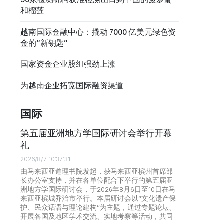
和榴莲
越南国际金融中心：撬动 7000 亿美元绿色资
金的“新钥匙”
国家资金企业股组强劲上涨
为越南企业拓宽国际融资渠道
国际
第五届亚洲地方学国际研讨会举行开幕
礼
2026/8/7 10:37:31
由马来西亚道理书院发起，获马来西亚槟州首席部
长办公室支持，并在各单位配合下举行的第五届亚
洲地方学国际研讨会，于2026年8月6日至10日在马
来西亚槟城乔治市举行。本届研讨会以“文化遗产保
护、民众话语与理论建构”为主题，通过专题论坛、
开展各国及地区学术交流、实地考察等活动，共同