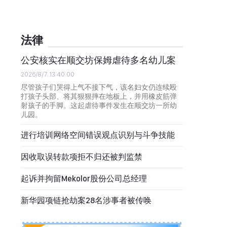
法律
公安核实在顺交坊保姆虐待多名幼儿案
2026/8/7 13:40:00
尽管孩子们哭得上气不接下气，该名妇女仍连续殴
打孩子头部、将其狠狠摔在地板上，并用橡皮筋弹
射孩子的手脚。这起虐待事件发生在顺交坊一所幼
儿园。
进行培训网络空间错误观点识别与斗争技能
因收取误转款项拒不归还被判监禁
起诉并拘留Mekolor股份公司总经理
新华园项链抢劫案28名涉事者被传唤