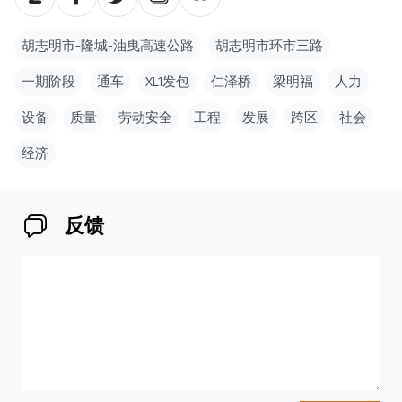
胡志明市-隆城-油曳高速公路
胡志明市环市三路
一期阶段
通车
XL1发包
仁泽桥
梁明福
人力
设备
质量
劳动安全
工程
发展
跨区
社会
经济
反馈