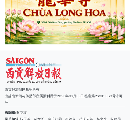
西贡解放报网版权所有
由越南新闻与传播部所属报刊局于2023年09月06日 签发第26/GP-CBC号许可
证
总编辑
: 阮克文
副总编辑
: 阮玉英、范文长、裴氏红霜、张德义、范氏云英、杨文光、阮德显、
阮克强、陈嘉宝
主编
: 阮玉英
社址
: 胡志明市棋盘坊阮氏明开街432-434号
总台
: (028) 39294091 - 转 060
热线
: 096.558.1888
编辑部
: (028) 39294092 - 转 060
电子信箱
: hoavan@sggp.org.vn; quangcaohoavan09@gmail.com
广告部
(028) 38334185
quangcaohoavan09@gmail.com;