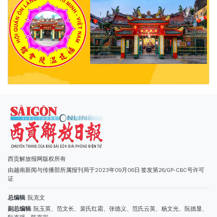
西贡解放报网版权所有
由越南新闻与传播部所属报刊局于2023年09月06日 签发第26/GP-CBC号许可
证
总编辑
: 阮克文
副总编辑
: 阮玉英、范文长、裴氏红霜、张德义、范氏云英、杨文光、阮德显、
阮克强、陈嘉宝
主编
: 阮玉英
社址
: 胡志明市棋盘坊阮氏明开街432-434号
总台
: (028) 39294091 - 转 060
热线
: 096.558.1888
编辑部
: (028) 39294092 - 转 060
电子信箱
: hoavan@sggp.org.vn; quangcaohoavan09@gmail.com
广告部
(028) 38334185
quangcaohoavan09@gmail.com;