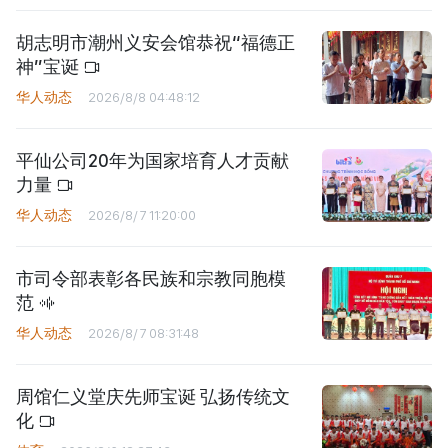
胡志明市潮州义安会馆恭祝“福德正
神”宝诞
华人动态
2026/8/8 04:48:12
平仙公司20年为国家培育人才贡献
力量
华人动态
2026/8/7 11:20:00
市司令部表彰各民族和宗教同胞模
范
华人动态
2026/8/7 08:31:48
周馆仁义堂庆先师宝诞 弘扬传统文
化