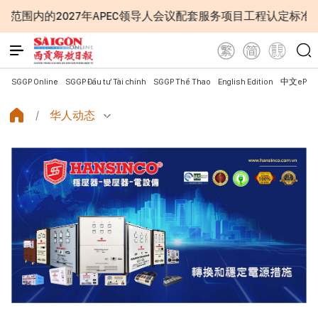
年APEC领导人会议配套服务项目工程认定标准
越南第十六
SGGP Online
SGGP Đầu tư Tài chính
SGGP Thể Thao
English Edition
中文ePap
华人动态