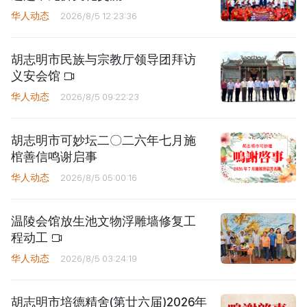
华人动态
2026/8/5 12:23:36
胡志明市民族与宗教厅领导团拜访
义安会馆
华人动态
2026/8/5 09:22:23
胡志明市可妙坛二〇二六年七月施
棺善信鸣谢启事
华人动态
2026/8/5 05:00:16
温陵会馆放生池文物浮雕墙修复工
程动工
华人动态
2026/8/5 03:24:19
胡志明市培德精舍(第廿六届)2026年