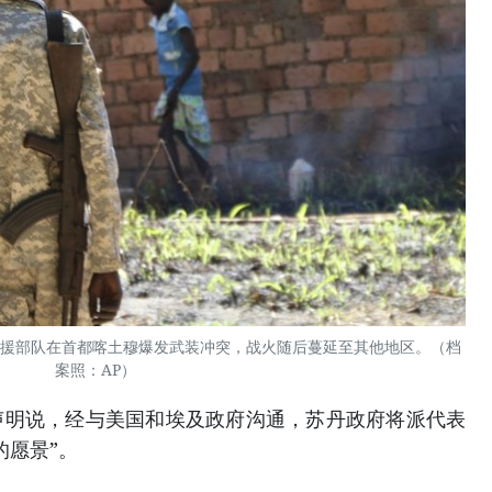
速支援部队在首都喀土穆爆发武装冲突，战火随后蔓延至其他地区。（档
案照：AP）
说，经与美国和埃及政府沟通，苏丹政府将派代表
的愿景”。