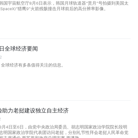
韩国宇宙航空厅8月6日表示，韩国月球轨道器“赏月”号拍摄到美国太
SpaceX)“猎鹰9”火箭残骸撞击月球前后的高分辨率影像。
月6日全球经济要闻
2
日，全球经济有多条值得关注的信息。
验助力老挝建设独立自主经济
2
8月4日至6日，由党中央政治局委员、胡志明国家政治学院院长段明
志明国家政治学院代表团访问老挝，分别礼节性拜会老挝人民革命党
家主席通伦·西苏里和政府总理宋赛·西潘敦。