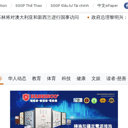
ition
SGGP Thể Thao
SGGP Đầu tư Tài chính
中文ePaper
和新西兰进行国事访问
政府总理黎明兴：网络安全必须做到
际
华人动态
教育
体育
科技
健康
文娱
读者-慈善