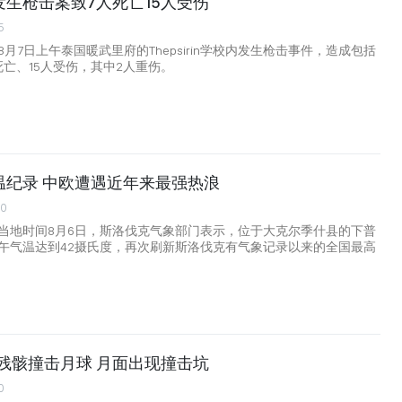
生枪击案致7人死亡15人受伤
5
月7日上午泰国暖武里府的Thepsirin学校内发生枪击事件，造成包括
死亡、15人受伤，其中2人重伤。
温纪录 中欧遭遇近年来最强热浪
00
当地时间8月6日，斯洛伐克气象部门表示，位于大克尔季什县的下普
午气温达到42摄氏度，再次刷新斯洛伐克有气象记录以来的全国最高
火箭残骸撞击月球 月面出现撞击坑
0