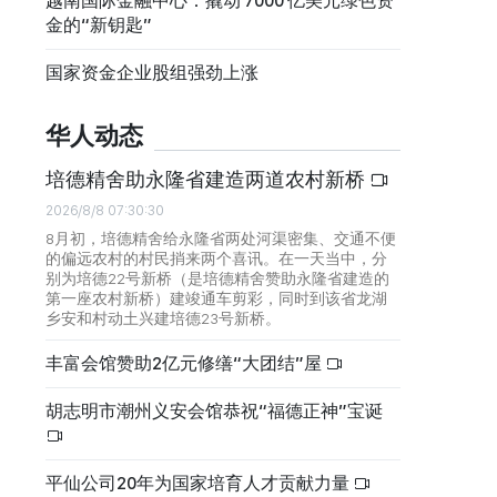
越南国际金融中心：撬动 7000 亿美元绿色资
金的“新钥匙”
国家资金企业股组强劲上涨
华人动态
培德精舍助永隆省建造两道农村新桥
2026/8/8 07:30:30
8月初，培德精舍给永隆省两处河渠密集、交通不便
的偏远农村的村民捎来两个喜讯。在一天当中，分
别为培德22号新桥（是培德精舍赞助永隆省建造的
第一座农村新桥）建竣通车剪彩，同时到该省龙湖
乡安和村动土兴建培德23号新桥。
丰富会馆赞助2亿元修缮“大团结”屋
胡志明市潮州义安会馆恭祝“福德正神”宝诞
平仙公司20年为国家培育人才贡献力量