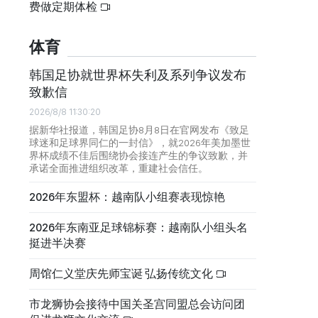
费做定期体检
体育
韩国足协就世界杯失利及系列争议发布
致歉信
2026/8/8 11:30:20
据新华社报道，韩国足协8月8日在官网发布《致足
球迷和足球界同仁的一封信》，就2026年美加墨世
界杯成绩不佳后围绕协会接连产生的争议致歉，并
承诺全面推进组织改革，重建社会信任。
2026年东盟杯：越南队小组赛表现惊艳
2026年东南亚足球锦标赛：越南队小组头名
挺进半决赛
周馆仁义堂庆先师宝诞 弘扬传统文化
市龙狮协会接待中国关圣宫同盟总会访问团