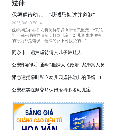
法律
保姆虐待幼儿：“我诚恳悔过并道歉”
2026/8/8 10:50:14
保姆赵氏心在公安机关接受调查时表示悔意：“无论
出于何种理由或情况，打骂儿童、对儿童造成伤害
的行为都是错误、违法的及不可接受的。”
同奈市：逮捕虐待情人儿子嫌疑人
公安部起诉并通缉“推翻人民政府”案涉案人员
紧急逮捕绿叶私立幼儿园虐待幼儿的保姆
公安核实在顺交坊保姆虐待多名幼儿案