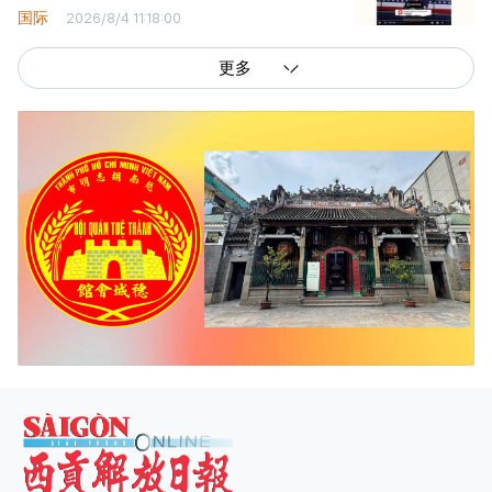
国际
2026/8/4 11:18:00
更多
西贡解放报网版权所有
由越南新闻与传播部所属报刊局于2023年09月06日 签发第26/GP-CBC号许可
证
总编辑
: 阮克文
副总编辑
: 阮玉英、范文长、裴氏红霜、张德义、范氏云英、杨文光、阮德显、
阮克强、陈嘉宝
主编
: 阮玉英
社址
: 胡志明市棋盘坊阮氏明开街432-434号