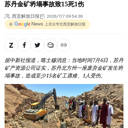
苏丹金矿坍塌事故致15死1伤
西贡解放日报
2026/7/7 09:54:36
在
上关注华文西贡解放日报
据中新社报道，喀土穆消息：当地时间7月6日，苏丹
矿产资源公司证实，苏丹北方州一座废弃金矿发生坍
塌事故，造成至少15名矿工遇难、1人受伤。