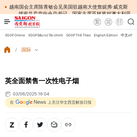
越南国会主席陈青敏会见美国驻越南大使詹妮弗·威克斯
越南共产党中央总书记、国家主席苏林将对澳大利亚
和新西兰进行国事访问
政府总理黎明兴：网络安全必须做到“维护系统”与
“保护人员”紧密结合
SGGP Online
SGGP Đầu tư Tài chính
SGGP Thể Thao
English Edition
中文ePap
越南政府总理黎明兴会见马来西亚国防部长
党中央总书记、国家主席苏林：越南与马来西亚关系
国际
日益活跃
党中央总书记、国家主席苏林：建设一部科学严谨、
简明精炼、便于执行且具有长远生命力的党章
苏林总书记、国家主席会见东盟国家驻河内使节：共
英全面禁售一次性电子烟
同建设团结、自强的东盟共同体
越南国会常务委员会会议：提交国会审议通过设立广
03/06/2025 16:04
宁市和北宁市《决议》
政府总理黎明兴：外交部门为构建有利于发展的对外
在
上关注华文西贡解放日报
格局作出贡献
越南第十六届国会第一次非常规会议：主动防范传统
与非传统安全威胁
越南第十六届国会第一次非常规会议：健全与新组织
架构模式相适应的乡级军事指挥部