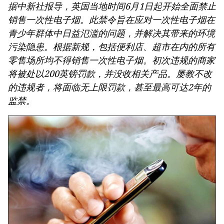
据中新社报导，英国当地时间6月1日起开始全面禁止
越南政府总理黎明兴：抓紧完善落实党中央三中全会
销售一次性电子烟。此禁令旨在应对一次性电子烟在
《决议》的行动计划
第十六届国会第一次非常规会议：大力减少有条件的
青少年群体中日益氾滥的问题，并解决其带来的环境
经营行业
污染隐患。根据新规，包括便利店、超市在内的所有
第十六届国会第一次非常规会议：海关手续改革与数
零售场所均不得销售一次性电子烟。初次违规的商家
字化转型及风险管理相结合
将被处以200英镑罚款，并没收相关产品。屡教不改
的违规者，将面临无上限罚款，甚至最高可达2年的
监禁。