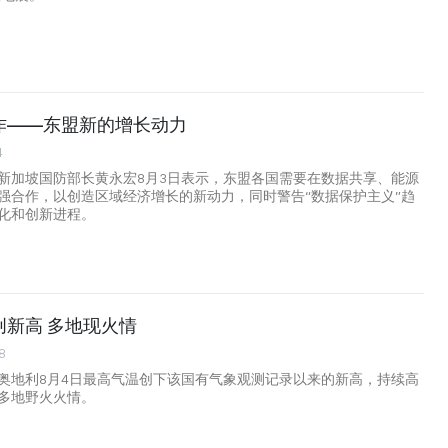
作——东盟新的增长动力
4
新加坡国防部长黄永宏8月3日表示，东盟各国需要在数据共享、能源
强合作，以创造区域经济增长的新动力，同时警告“数据保护主义”趋
化和创新进程。
创新高 多地现火情
8
奥地利8月4日最高气温创下该国有气象观测记录以来的新高，持续高
多地野火火情。