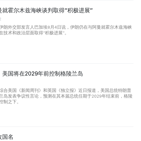
曼就霍尔木兹海峡谈判取得“积极进展”
2
伊朗外交部发言人巴加埃8月4日说，伊朗仍在与阿曼就霍尔木兹海峡
在技术和政治层面取得“积极进展”。
美国将在2029年前控制格陵兰岛
综合美国《新闻周刊》和英国《独立报》近日报道，美国总统特朗普
兰岛发表争议性言论，预测在其本届总统任期于2029年结束前，格陵
控制之下。
改国名