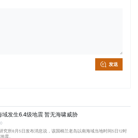
发送
域发生6.4级地震 暂无海啸威胁
00
研究所8月5日发布消息说，该国棉兰老岛以南海域当地时间5日12时
级地震。