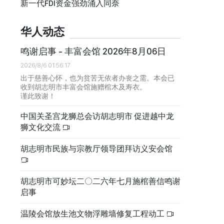
新一代FDI资金强劲涌入同奈
华人动态
鸣谢启事 - 丰富会馆 2026年8月06日
2026/8/6 01:56:17
出于慈善心怀，也为贫苦无依者办丧之需。本会已
收到胡志明市丰富会馆施赠棺木及寿衣。
谨此致谢！
中国关圣宫龙狮总会访胡志明市 促进越中龙
狮文化交流
胡志明市民族与宗教厅领导团拜访义安会馆
胡志明市可妙坛二〇二六年七月施棺善信鸣谢
启事
温陵会馆放生池文物浮雕墙修复工程动工