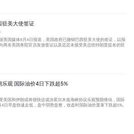
西驻美大使签证
5
据美国媒体8月4日报道，美国政府已撤销巴西驻美大使的签证，以报
向两名美国务院官员发放签证以及迟迟未接受美总统特朗普提名的驻
乐观 国际油价4日下跌超5%
受美国和伊朗或将很快达成涉霍尔木兹海峡协议乐观预期推动，国际
月4日早盘快速走低，盘中弱势盘整，收盘时国际油价显著下跌超5%。