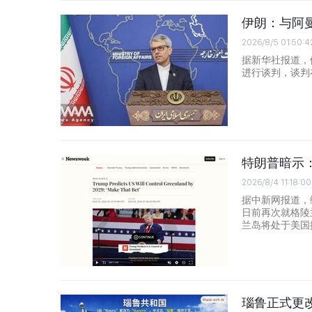
伊朗：与阿
2026/8/5 01:50:4
据新华社报道，
进行谈判，谈判
特朗普暗示：
2026/8/4 11:18:00
据中新网报道，
日前再次就格陵
兰岛将处于美国
瑙鲁正式更