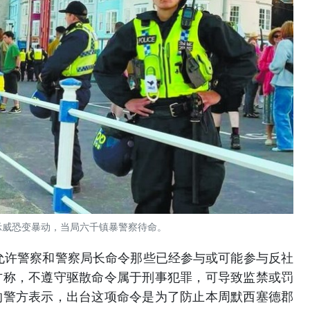
示威恐变暴动，当局六千镇暴警察待命。
，允许警察和警察局长命令那些已经参与或可能参与反社
方称，不遵守驱散命令属于刑事犯罪，可导致监禁或罚
的警方表示，出台这项命令是为了防止本周默西塞德郡