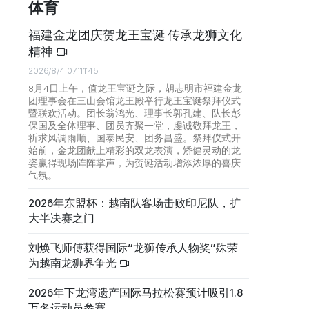
体育
福建金龙团庆贺龙王宝诞 传承龙狮文化
精神
2026/8/4 07:11:45
8月4日上午，值龙王宝诞之际，胡志明市福建金龙
团理事会在三山会馆龙王殿举行龙王宝诞祭拜仪式
暨联欢活动。团长翁鸿光、理事长郭孔建、队长彭
保国及全体理事、团员齐聚一堂，虔诚敬拜龙王，
祈求风调雨顺、国泰民安、团务昌盛。祭拜仪式开
始前，金龙团献上精彩的双龙表演，矫健灵动的龙
姿赢得现场阵阵掌声，为贺诞活动增添浓厚的喜庆
气氛。
2026年东盟杯：越南队客场击败印尼队，扩
大半决赛之门
刘焕飞师傅获得国际“龙狮传承人物奖”殊荣
为越南龙狮界争光
2026年下龙湾遗产国际马拉松赛预计吸引1.8
万名运动员参赛