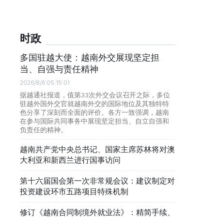
时政
多国驻越大使：越南外交展现坚定担
当、自强与责任精神
2026/8/6 05:15:01
据越通社报道，值第33次外交会议召开之际，多位
驻越外国外交官就越南外交的国际地位及其独特特
色分享了深刻而全面的评价。各方一致强调，越南
在参与国际共同事务中展现坚定担当、自立自强和
负责任的精神。
越南共产党中央总书记、国家主席苏林将对澳
大利亚和新西兰进行国事访问
第十六届国会第一次非常规会议：建议制定对
投资建设环市五路项目特殊机制
修订《越南合同制境外就业法》：精简手续、