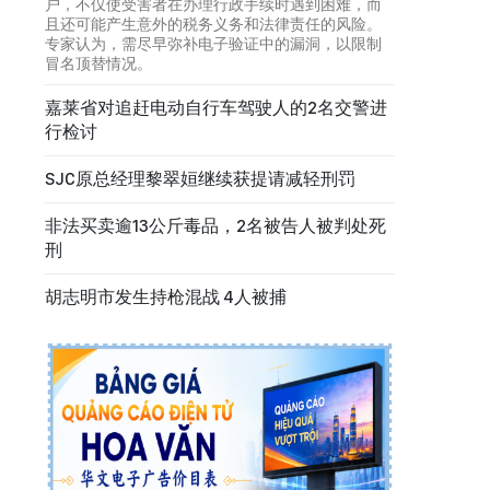
户，不仅使受害者在办理行政手续时遇到困难，而
且还可能产生意外的税务义务和法律责任的风险。
专家认为，需尽早弥补电子验证中的漏洞，以限制
冒名顶替情况。
嘉莱省对追赶电动自行车驾驶人的2名交警进
行检讨
SJC原总经理黎翠姮继续获提请减轻刑罚
非法买卖逾13公斤毒品，2名被告人被判处死
刑
胡志明市发生持枪混战 4人被捕