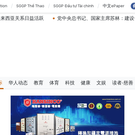
ition
SGGP Thể Thao
SGGP Đầu tư Tài chính
中文ePaper
益活跃
党中央总书记、国家主席苏林：建设一部科学严谨
际
华人动态
教育
体育
科技
健康
文娱
读者-慈善