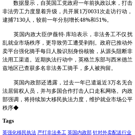
数据显示，自英国工党政府一年前执政以来，打击
非法劳工力度显着升级，共开展1万0031次走访行动，
逮捕7130人，较前一年分别增长48%和51%。
英国内政大臣伊薇特‧库珀表示，非法务工不仅扰
乱就业市场秩序，更导致劳工遭受剥削。政府已推动外
卖平台强化骑手每日人脸识别身份核验，从源头阻断非
法用工渠道。近期执法行动中，英格兰东部与西米德兰
兹地区已查获多名非法务工骑手，多人被拘留。
英国内政部还透露，过去一年已遣返近3万名无合
法居留权人员，并与多国合作打击人口走私网络。内政
部强调，将持续加大移民执法力度，维护就业市场公平
秩序◆
Tags
英强化移民执法
严打非法务工
英国内政部
针对外卖配送行业