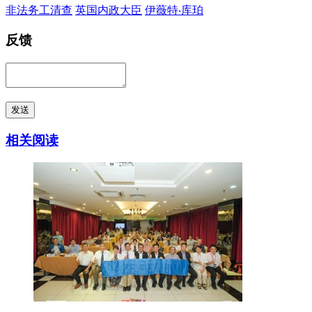
非法务工清查
英国内政大臣
伊薇特‧库珀
反馈
发送
相关阅读